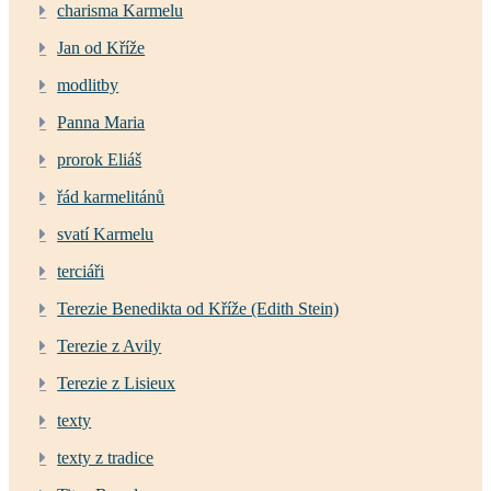
charisma Karmelu
Jan od Kříže
modlitby
Panna Maria
prorok Eliáš
řád karmelitánů
svatí Karmelu
terciáři
Terezie Benedikta od Kříže (Edith Stein)
Terezie z Avily
Terezie z Lisieux
texty
texty z tradice