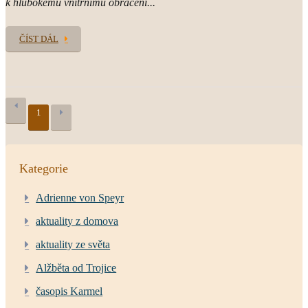
k hlubokému vnitřnímu obrácení...
ČÍST DÁL
1
Kategorie
Adrienne von Speyr
aktuality z domova
aktuality ze světa
Alžběta od Trojice
časopis Karmel