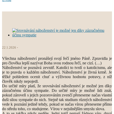
22.1.2026
Všechna náboženství pronášejí svojí řečí jméno Páně. Zpravidla je
pro člověka lepší nazývat Boha svou rodnou řečí, ne cizí. (…)
Náboženství se poznává zevnitř. Katolíci to tvrdí o katolicismu, ale
je to pravda o každém náboženství. Náboženství je živná krmě. Je
těžké pohledem ocenit chuť a výživnou hodnotu potravy, z níž
člověk nikdy nepojedl.
Do určité míry platí, že srovnávání náboženství je možné jen díky
zázračnému účinu sympatie. Do určité míry je možné lidi znát,
pokud zároveň s jejich pozorováním zvenčí přeneseme načas vlastní
duši silou sympatie do nich. Stejně tak studium různých náboženství
vede k poznání jedině tehdy, pokud se načas vírou přeneseme přímo
do středu toho, co studujeme. Vírou v nejsilnějším smyslu slova.
A to se takřka nikdy neděje. Jedni totiž nemají žádnou víru, druzí