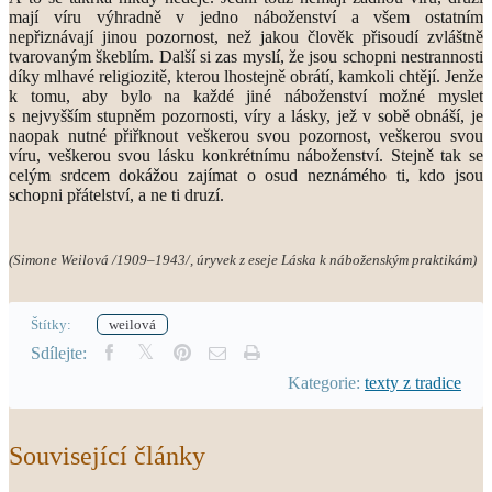
mají víru výhradně v jedno náboženství a všem ostatním
nepřiznávají jinou pozornost, než jakou člověk přisoudí zvláštně
tvarovaným škeblím. Další si zas myslí, že jsou schopni nestrannosti
díky mlhavé religiozitě, kterou lhostejně obrátí, kamkoli chtějí. Jenže
k tomu, aby bylo na každé jiné náboženství možné myslet
s nejvyšším stupněm pozornosti, víry a lásky, jež v sobě obnáší, je
naopak nutné přiřknout veškerou svou pozornost, veškerou svou
víru, veškerou svou lásku konkrétnímu náboženství. Stejně tak se
celým srdcem dokážou zajímat o osud neznámého ti, kdo jsou
schopni přátelství, a ne ti druzí.
(Simone Weilová /1909–1943/, úryvek z eseje Láska k náboženským praktikám)
Štítky:
weilová
Sdílejte:
Kategorie:
texty z tradice
Související články