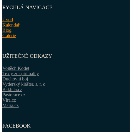
RYCHLÁ NAVIGACE
Úvod
Kalendář
Blog
Galerie
UŽITEČNÉ ODKAZY
Vojtěch Kodet
Texty ze spirituality
Duchovní boj
Vyderský klášter, s. r. o.
Bakhita.cz
Pastorace.cz
Víra.cz
Maria.cz
FACEBOOK