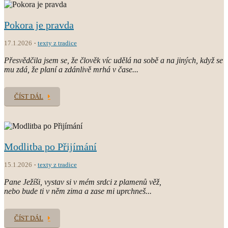
Pokora je pravda
17.1.2026
texty z tradice
Přesvědčila jsem se, že člověk víc udělá na sobě a na jiných, když se
mu zdá, že planí a zdánlivě mrhá v čase...
ČÍST DÁL
Modlitba po Přijímání
15.1.2026
texty z tradice
Pane Ježíši, vystav si v mém srdci z plamenů věž,
nebo bude ti v něm zima a zase mi uprchneš...
ČÍST DÁL