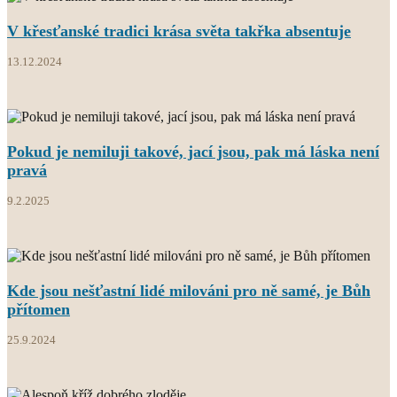
V křesťanské tradici krása světa takřka absentuje
13.12.2024
Pokud je nemiluji takové, jací jsou, pak má láska není
pravá
9.2.2025
Kde jsou nešťastní lidé milováni pro ně samé, je Bůh
přítomen
25.9.2024