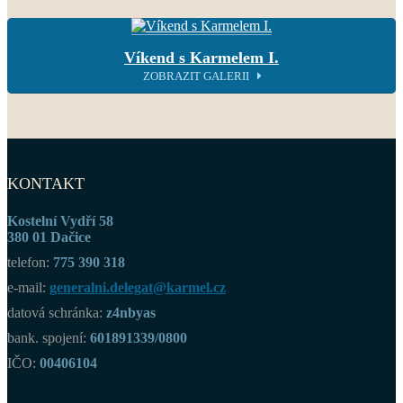
Víkend s Karmelem I.
ZOBRAZIT GALERII
KONTAKT
Kostelní Vydří 58
380 01 Dačice
telefon:
775 390 318
e-mail:
generalni.delegat@karmel.cz
datová schránka:
z4nbyas
bank. spojení:
601891339/0800
IČO:
00406104