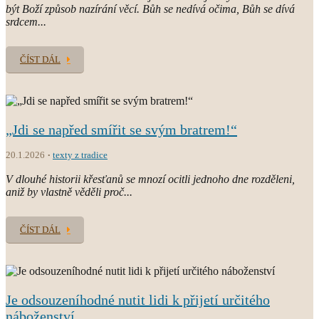
být Boží způsob nazírání věcí. Bůh se nedívá očima, Bůh se dívá
srdcem...
ČÍST DÁL
„Jdi se napřed smířit se svým bratrem!“
20.1.2026
texty z tradice
V dlouhé historii křesťanů se mnozí ocitli jednoho dne rozděleni,
aniž by vlastně věděli proč...
ČÍST DÁL
Je odsouzeníhodné nutit lidi k přijetí určitého
náboženství