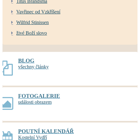
Titus Brandsma
Vavřinec od Vzkříšení
Wilfrid Stinissen
živé Boží slovo
BLOG
všechny články
FOTOGALERIE
události obrazem
POUTNÍ KALENDÁŘ
Kostelní Vydří