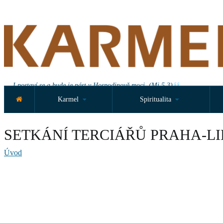
I postaví se a bude je pást v Hospodinově moci. (Mi 5,3)
Karmel
Spiritualita
SETKÁNÍ TERCIÁŘŮ PRAHA-L
Úvod