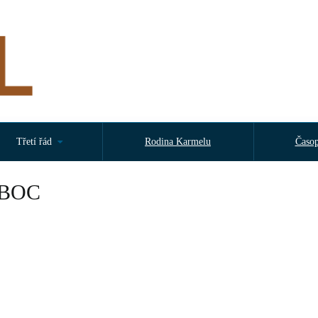
Třetí řád
Rodina Karmelu
Časop
IBOC