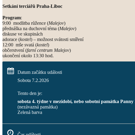
Setkání terciářů Praha-Liboc
Program
:
9:00 modlitba růžence (
Malejov
)
přednáška na duchovní téma (
Malejov
)
diskuse ve skupinách
adorace (
kostel
) – možnost svátosti smíření
12:00 mše svatá (
kostel
)
občerstvení (
farní centrum Malejov
)
ukončení okolo 13:30 hod.
Datum začátku události
Sobota 7.2.2026
Tento den je:
sobota 4. týdne v mezidobí, nebo sobotní památka Panny
(nezávazná památka)
Zelená barva                                                                             
Čas události