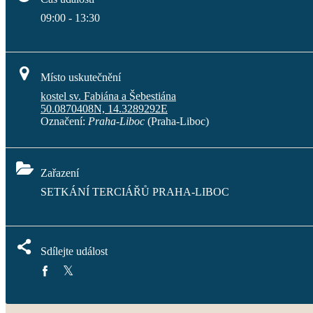
09:00 - 13:30
Místo uskutečnění
kostel sv. Fabiána a Šebestiána
50.0870408N, 14.3289292E
Označení:
Praha-Liboc
(Praha-Liboc)
Zařazení
SETKÁNÍ TERCIÁŘŮ PRAHA-LIBOC
Sdílejte událost