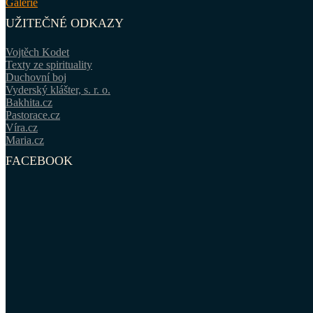
Galerie
UŽITEČNÉ ODKAZY
Vojtěch Kodet
Texty ze spirituality
Duchovní boj
Vyderský klášter, s. r. o.
Bakhita.cz
Pastorace.cz
Víra.cz
Maria.cz
FACEBOOK