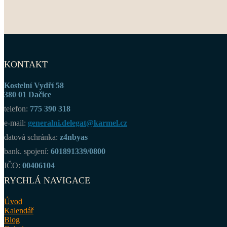
KONTAKT
Kostelní Vydří 58
380 01 Dačice
telefon:
775 390 318
e-mail:
generalni.delegat@karmel.cz
datová schránka:
z4nbyas
bank. spojení:
601891339/0800
IČO:
00406104
RYCHLÁ NAVIGACE
Úvod
Kalendář
Blog