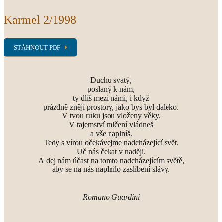
Karmel 2/1998
STÁHNOUT PDF
Duchu svatý,
poslaný k nám,
ty dlíš mezi námi, i když
prázdně znějí prostory, jako bys byl daleko.
V tvou ruku jsou vloženy věky.
V tajemství mlčení vládneš
a vše naplníš.
Tedy s vírou očekávejme nadcházející svět.
Uč nás čekat v naději.
A dej nám účast na tomto nadcházejícím světě,
aby se na nás naplnilo zaslíbení slávy.
Romano Guardini