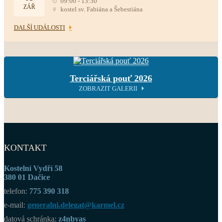
09:00 - 13:30
ZÁŘ
kostel sv. Fabiána a Šebestiána
DALŠÍ UDÁLOSTI
Terciářská pouť 2026
ZOBRAZIT GALERII
KONTAKT
Kostelní Vydří 58
380 01 Dačice
telefon:
775 390 318
e-mail:
generalni.delegat@karmel.cz
datová schránka:
z4nbyas