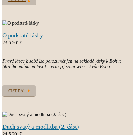
O podstatě lásky
23.5.2017
Pravé lásce k sobě lze porozumět jen na základě lásky k Bohu:
bližního máme milovat – jako [i] sami sebe – kvůli Bohu...
ČÍST DÁL
Duch svatý a modlitba (2. část)
24.5.2017