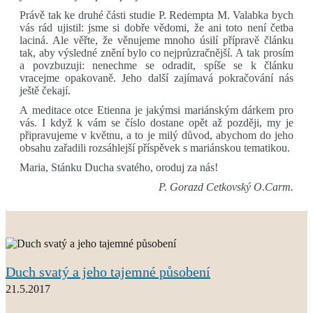
Právě tak ke druhé části studie P. Redempta M. Valabka bych
vás rád ujistil: jsme si dobře vědomi, že ani toto není četba
laciná. Ale věřte, že věnujeme mnoho úsilí přípravě článku
tak, aby výsledné znění bylo co nejprůzračnější. A tak prosím
a povzbuzuji: nenechme se odradit, spíše se k článku
vracejme opakovaně. Jeho další zajímavá pokračování nás
ještě čekají.
A meditace otce Etienna je jakýmsi mariánským dárkem pro
vás. I když k vám se číslo dostane opět až později, my je
připravujeme v květnu, a to je milý důvod, abychom do jeho
obsahu zařadili rozsáhlejší příspěvek s mariánskou tematikou.
Maria, Stánku Ducha svatého, oroduj za nás!
P. Gorazd Cetkovský O.Carm.
Duch svatý a jeho tajemné působení
21.5.2017