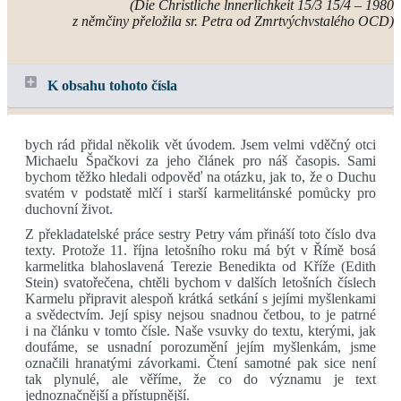
(Die Christliche lnnerlichkeit 15/3 15/4 – 1980
z němčiny přeložila sr. Petra od Zmrtvýchvstalého OCD)
K obsahu tohoto čísla
bych rád přidal několik vět úvodem. Jsem velmi vděčný otci
Michaelu Špačkovi za jeho článek pro náš časopis. Sami
bychom těžko hledali odpověď na otázku, jak to, že o Duchu
svatém v podstatě mlčí i starší karmelitánské pomůcky pro
duchovní život.
Z překladatelské práce sestry Petry vám přináší toto číslo dva
texty. Protože 11. října letošního roku má být v Římě bosá
karmelitka blahoslavená Terezie Benedikta od Kříže (Edith
Stein) svatořečena, chtěli bychom v dalších letošních číslech
Karmelu připravit alespoň krátká setkání s jejími myšlenkami
a svědectvím. Její spisy nejsou snadnou četbou, to je patrné
i na článku v tomto čísle. Naše vsuvky do textu, kterými, jak
doufáme, se usnadní porozumění jejím myšlenkám, jsme
označili hranatými závorkami. Čtení samotné pak sice není
tak plynulé, ale věříme, že co do významu je text
jednoznačnější a přístupnější.