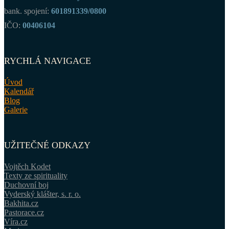
bank. spojení:
601891339/0800
IČO:
00406104
RYCHLÁ NAVIGACE
Úvod
Kalendář
Blog
Galerie
UŽITEČNÉ ODKAZY
Vojtěch Kodet
Texty ze spirituality
Duchovní boj
Vyderský klášter, s. r. o.
Bakhita.cz
Pastorace.cz
Víra.cz