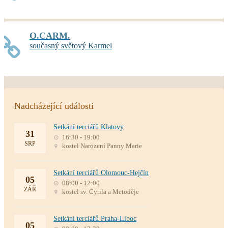
O.CARM.
současný světový Karmel
Nadcházející události
Setkání terciářů Klatovy
31
16:30 - 19:00
SRP
kostel Narození Panny Marie
Setkání terciářů Olomouc-Hejčín
05
08:00 - 12:00
ZÁŘ
kostel sv. Cyrila a Metoděje
Setkání terciářů Praha-Liboc
05