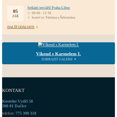
Setkání terciářů Praha-Liboc
05
09:00 - 13:30
ZÁŘ
kostel sv. Fabiána a Šebestiána
DALŠÍ UDÁLOSTI
Víkend s Karmelem I.
ZOBRAZIT GALERII
KONTAKT
Kostelní Vydří 58
380 01 Dačice
telefon:
775 390 318