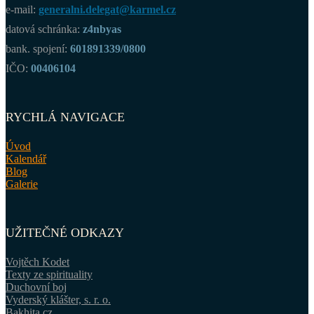
e-mail:
generalni.delegat@karmel.cz
datová schránka:
z4nbyas
bank. spojení:
601891339/0800
IČO:
00406104
RYCHLÁ NAVIGACE
Úvod
Kalendář
Blog
Galerie
UŽITEČNÉ ODKAZY
Vojtěch Kodet
Texty ze spirituality
Duchovní boj
Vyderský klášter, s. r. o.
Bakhita.cz