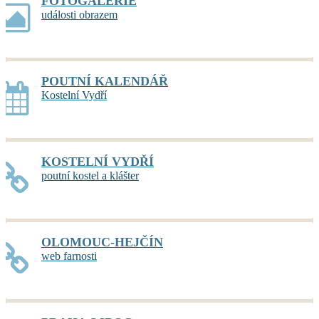
FOTOGALERIE
události obrazem
POUTNÍ KALENDÁŘ
Kostelní Vydří
KOSTELNÍ VYDŘÍ
poutní kostel a klášter
OLOMOUC-HEJČÍN
web farnosti