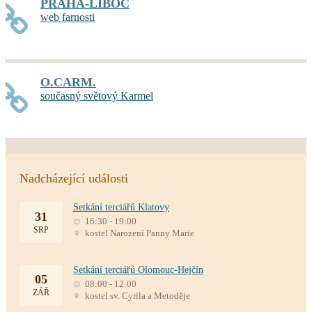
PRAHA-LIBOC
web farnosti
O.CARM.
současný světový Karmel
Nadcházející události
Setkání terciářů Klatovy
31
16:30 - 19:00
SRP
kostel Narození Panny Marie
Setkání terciářů Olomouc-Hejčín
05
08:00 - 12:00
ZÁŘ
kostel sv. Cyrila a Metoděje