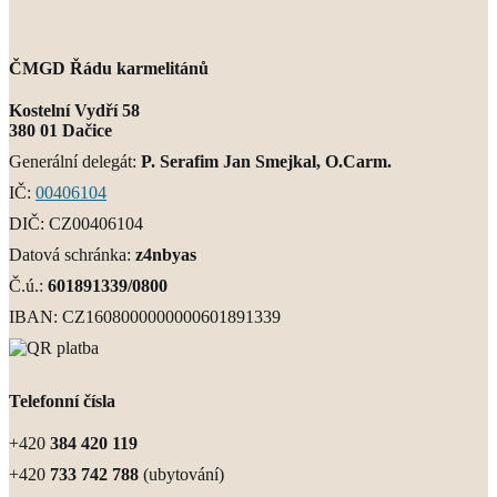
ČMGD Řádu karmelitánů
Kostelní Vydří 58
380 01 Dačice
Generální delegát:
P. Serafim Jan Smejkal, O.Carm.
IČ:
00406104
DIČ: CZ00406104
Datová schránka:
z4nbyas
Č.ú.:
601891339/0800
IBAN: CZ1608000000000601891339
Telefonní čísla
+420
384 420 119
+420
733 742 788
(ubytování)