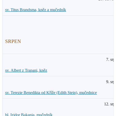
sv. Titus Brandsma, kněz a mučedník
SRPEN
7. srp
sv. Albert z Trapani, kněz
9. srp
sv. Terezie Benedikta od Kříže (Edith Stein), mučednice
12. srp
bl. Izidor Bakanja, mučedník