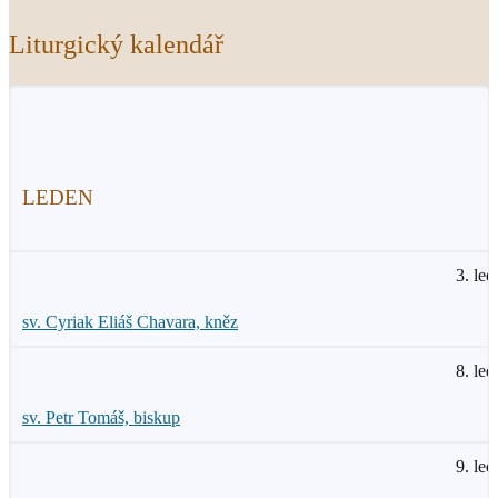
Liturgický kalendář
LEDEN
3. led
sv. Cyriak Eliáš Chavara, kněz
8. led
sv. Petr Tomáš, biskup
9. led