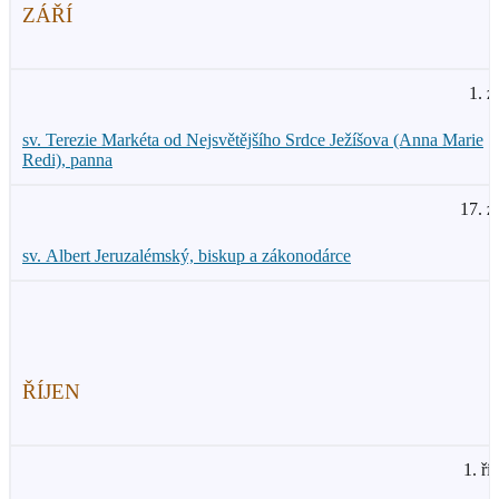
ZÁŘÍ
1. z
sv. Terezie Markéta od Nejsvětějšího Srdce Ježíšova (Anna Marie
Redi), panna
17. z
sv. Albert Jeruzalémský, biskup a zákonodárce
ŘÍJEN
1. ří