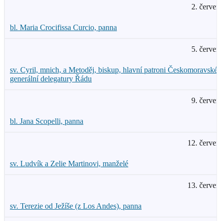
2. červen
bl. Maria Crocifissa Curcio, panna
5. červen
sv. Cyril, mnich, a Metoděj, biskup, hlavní patroni Českomoravské
generální delegatury Řádu
9. červen
bl. Jana Scopelli, panna
12. červen
sv. Ludvík a Zelie Martinovi, manželé
13. červen
sv. Terezie od Ježíše (z Los Andes), panna