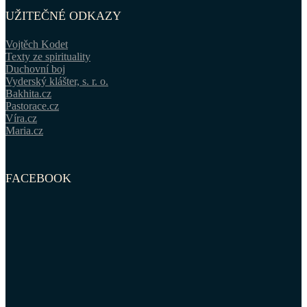
UŽITEČNÉ ODKAZY
Vojtěch Kodet
Texty ze spirituality
Duchovní boj
Vyderský klášter, s. r. o.
Bakhita.cz
Pastorace.cz
Víra.cz
Maria.cz
FACEBOOK