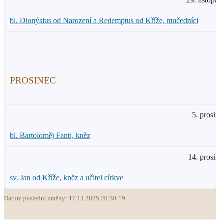
bl. Dionýsius od Narození a Redemptus od Kříže, mučedníci
PROSINEC
5. prosin
bl. Bartoloměj Fanti, kněz
14. prosin
sv. Jan od Kříže, kněz a učitel církve
Datum poslední změny: 17.11.2025 20:30:19