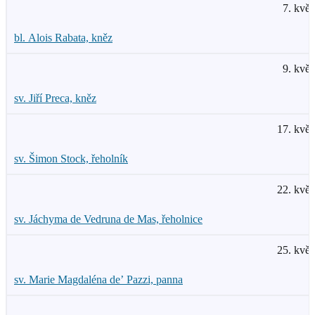
7. květ
bl. Alois Rabata, kněz
9. květ
sv. Jiří Preca, kněz
17. květ
sv. Šimon Stock, řeholník
22. květ
sv. Jáchyma de Vedruna de Mas, řeholnice
25. květ
sv. Marie Magdaléna de’ Pazzi, panna