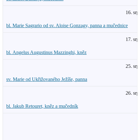
16. srp
bl. Marie Sagrario od sv. Aloise Gonzagy, panna a mučednice
17. srp
bl. Angelus Augustinus Mazzinghi, kněz
25. srp
sv. Marie od Ukřižovaného Ježíše, panna
26. srp
bl. Jakub Retouret, kněz a mučedník