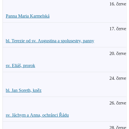
16. červen
Panna Maria Karmelská
17. červen
bl. Terezie od sv. Augustina a spolusestry, panny
20. červen
sv. Eliáš, prorok
24. červen
bl. Jan Soreth, kněz
26. červen
sv. Jáchym a Anna, ochránci Řádu
28. červen