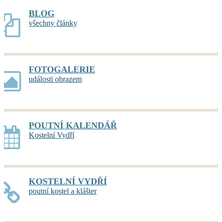
BLOG
všechny články
FOTOGALERIE
události obrazem
POUTNÍ KALENDÁŘ
Kostelní Vydří
KOSTELNÍ VYDŘÍ
poutní kostel a klášter