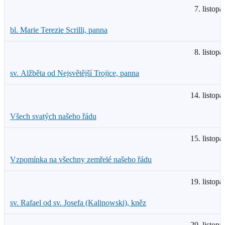
7. listopa
bl. Marie Terezie Scrilli, panna
8. listopa
sv. Alžběta od Nejsvětější Trojice, panna
14. listopa
Všech svatých našeho řádu
15. listopa
Vzpomínka na všechny zemřelé našeho řádu
19. listopa
sv. Rafael od sv. Josefa (Kalinowski), kněz
29. listopa