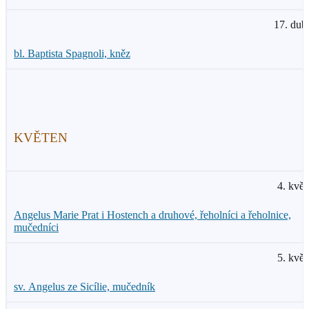
17. dub
bl. Baptista Spagnoli, kněz
KVĚTEN
4. květ
Angelus Marie Prat i Hostench a druhové, řeholníci a řeholnice,
mučedníci
5. květ
sv. Angelus ze Sicílie, mučedník