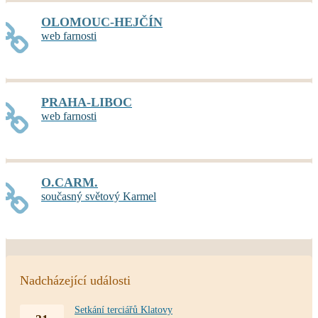
OLOMOUC-HEJČÍN
web farnosti
PRAHA-LIBOC
web farnosti
O.CARM.
současný světový Karmel
Nadcházející události
Setkání terciářů Klatovy