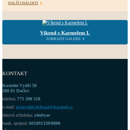
DALŠÍ UDÁLOSTI
Víkend s Karmelem I.
ZOBRAZIT GALERII
KONTAKT
Kostelní Vydří 58
380 01 Dačice
telefon:
775 390 318
e-mail:
generalni.delegat@karmel.cz
datová schránka:
z4nbyas
bank. spojení:
601891339/0800