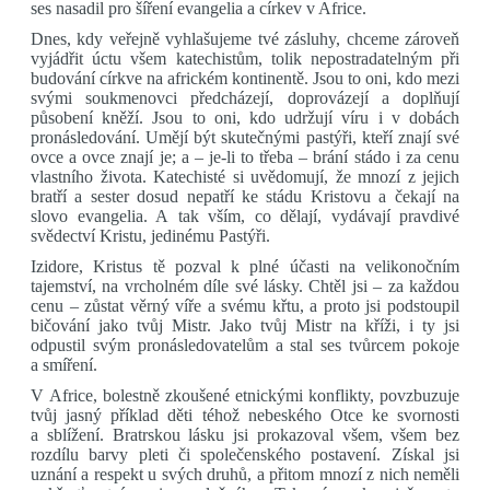
ses nasadil pro šíření evangelia a církev v Africe.
Dnes, kdy veřejně vyhlašujeme tvé zásluhy, chceme zároveň
vyjádřit úctu všem katechistům, tolik nepostradatelným při
budování církve na africkém kontinentě. Jsou to oni, kdo mezi
svými soukmenovci předcházejí, doprovázejí a doplňují
působení kněží. Jsou to oni, kdo udržují víru i v dobách
pronásledování. Umějí být skutečnými pastýři, kteří znají své
ovce a ovce znají je; a – je-li to třeba – brání stádo i za cenu
vlastního života. Katechisté si uvědomují, že mnozí z jejich
bratří a sester dosud nepatří ke stádu Kristovu a čekají na
slovo evangelia. A tak vším, co dělají, vydávají pravdivé
svědectví Kristu, jedinému Pastýři.
Izidore, Kristus tě pozval k plné účasti na velikonočním
tajemství, na vrcholném díle své lásky. Chtěl jsi – za každou
cenu – zůstat věrný víře a svému křtu, a proto jsi podstoupil
bičování jako tvůj Mistr. Jako tvůj Mistr na kříži, i ty jsi
odpustil svým pronásledovatelům a stal ses tvůrcem pokoje
a smíření.
V Africe, bolestně zkoušené etnickými konflikty, povzbuzuje
tvůj jasný příklad děti téhož nebeského Otce ke svornosti
a sblížení. Bratrskou lásku jsi prokazoval všem, všem bez
rozdílu barvy pleti či společenského postavení. Získal jsi
uznání a respekt u svých druhů, a přitom mnozí z nich neměli