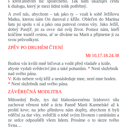
s křesťanstvím nic společného. Tak nám ukazuješ cestu
k dialogu, který je mezi lidmi tolik potřebný.
A zveš nás, abychom – tak jako ty – vzali k sobě Ježíšovu
Matku, kterou nám On daroval z kříže. Oblečen do Mariina
šatu jsi spolu s ní a jako ona putoval cestou víry. Jako Ježíš,
dobrý Pastýř, jsi za ovce dal svůj život. Pomoz nám, kteří
kráčíme toutéž cestou, ať se díváme na Marii a přijmeme ji za
svou průvodkyni.
ZPĚV PO DRUHÉM ČTENÍ
Mt 10,17.18.24.38
Budou vás kvůli mně bičovat a vodit před vladaře a krále,
abyste vydali svědectví jim a také pohanům.
*
Není služebník
nad svého pána.
V.
Kdo nebere svůj kříž a nenásleduje mne, není mne hoden.
*
Není služebník nad svého pána.
ZÁVĚREČNÁ MODLITBA
Milosrdný Bože, tys dal blahoslavenému Izidorovi sílu
zachovat věrnost tobě a úctu Panně Marii Karmelské až k
prolití krve; na jeho přímluvu nám dopřej, abychom ti byli
vděční za dar víry, svědčili o tobě svým životem i umíráním a
ze srdce odpouštěli všem lidem. Prosíme o to skrze tvého
Syna…