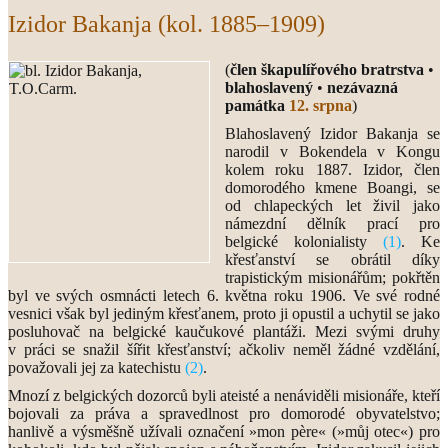
Izidor Bakanja (kol. 1885–1909)
(
člen škapulířového bratrstva
•
blahoslavený
•
nezávazná
památka
12. srpna
)
Blahoslavený Izidor Bakanja se
narodil v Bokendela v Kongu
kolem roku 1887. Izidor, člen
domorodého kmene Boangi, se
od chlapeckých let živil jako
námezdní dělník prací pro
belgické kolonialisty
(1)
. Ke
křesťanství se obrátil díky
trapistickým misionářům; pokřtěn
byl ve svých osmnácti letech 6. května roku 1906. Ve své rodné
vesnici však byl jediným křesťanem, proto ji opustil a uchytil se jako
posluhovač na belgické kaučukové plantáži. Mezi svými druhy
v práci se snažil šířit křesťanství; ačkoliv neměl žádné vzdělání,
považovali jej za katechistu
(2)
.
Mnozí z belgických dozorců byli ateisté a nenáviděli misionáře, kteří
bojovali za práva a spravedlnost pro domorodé obyvatelstvo;
hanlivě a výsměšně užívali označení »mon père« (»můj otec«) pro