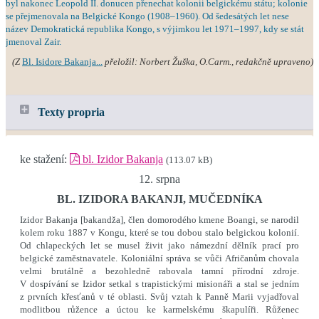
byl nakonec Leopold II. donucen přenechat kolonii belgickému státu; kolonie
se přejmenovala na Belgické Kongo (1908–1960). Od šedesátých let nese
název Demokratická republika Kongo, s výjimkou let 1971–1997, kdy se stát
jmenoval Zair.
(Z
Bl. Isidore Bakanja...
přeložil: Norbert Žuška, O.Carm., redakčně upraveno)
Texty propria
ke stažení:
bl. Izidor Bakanja
(113.07 kB)
12. srpna
BL. IZIDORA BAKANJI, MUČEDNÍKA
Izidor Bakanja [bakandža], člen domorodého kmene Boangi, se narodil
kolem roku 1887 v Kongu, které se tou dobou stalo belgickou kolonií.
Od chlapeckých let se musel živit jako námezdní dělník prací pro
belgické zaměstnavatele. Koloniální správa se vůči Afričanům chovala
velmi brutálně a bezohledně rabovala tamní přírodní zdroje.
V dospívání se Izidor setkal s trapistickými misionáři a stal se jedním
z prvních křesťanů v té oblasti. Svůj vztah k Panně Marii vyjadřoval
modlitbou růžence a úctou ke karmelskému škapulíři. Růženec