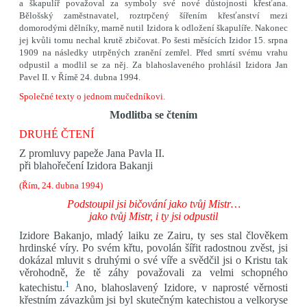
a škapulíř považoval za symboly své nové důstojnosti křesťana.
Bělošský zaměstnavatel, roztrpčený šířením křesťanství mezi
domorodými dělníky, marně nutil Izidora k odložení škapulíře. Nakonec
jej kvůli tomu nechal krutě zbičovat. Po šesti měsících Izidor 15. srpna
1909 na následky utrpěných zranění zemřel. Před smrtí svému vrahu
odpustil a modlil se za něj. Za blahoslaveného prohlásil Izidora Jan
Pavel II. v Římě 24. dubna 1994.
Společné texty o jednom mučedníkovi.
Modlitba se čtením
DRUHÉ ČTENÍ
Z promluvy papeže Jana Pavla II.
při blahořečení Izidora Bakanji
(Řím, 24. dubna 1994)
Podstoupil jsi bičování jako tvůj Mistr…
jako tvůj Mistr, i ty jsi odpustil
Izidore Bakanjo, mladý laiku ze Zairu, ty ses stal člověkem
hrdinské víry. Po svém křtu, povolán šířit radostnou zvěst, jsi
dokázal mluvit s druhými o své víře a svědčil jsi o Kristu tak
věrohodně, že tě záhy považovali za velmi schopného
1
katechistu.
Ano, blahoslavený Izidore, v naprosté věrnosti
křestním závazkům jsi byl skutečným katechistou a velkoryse