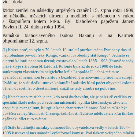
víc,“ dodal.
Izidor zemřel na následky utrpěných zranění 15. srpna roku 1909,
po několika měsících utrpení a modliteb, s růžencem v rukou
a škapulířem kolem krku. Byl blahořečen papežem Janem
Pavlem II. 24. dubna roku 1994.
Památku blahoslaveného Izidora Bakanji si na Karmelu
připomínáme 12. srpna.
(1) Krátce poté, co bylo v 70. letech 19. století prozkoumáno Evropany dosud
neprobádané povodí řeky Kongo, vznikl „Svobodný stát Kongo“. Jednalo se
o první kolonii na tomto území; existovala v letech 1885–1908 (časově se tedy
právě kryje s životem bl. Izidora). Kolonie byla až do roku 1908 de facto
soukromým vlastnictvím belgického krále Leopolda II., jehož režim se
vyznačoval nesmírnou brutalitou a bezohledným rabováním přírodních zdrojů.
Uvádí se, že v důsledku surové koloniální politiky klesl počet obyvatel kolonie
během dvaceti let o deset milionů, snížil se tedy zhruba na polovinu.
(2) Katechista v misiích je ten, kdo není duchovním, ale je náležitě vzdělán ve
speciální škole nebo pod vedením misionářů, vyniká křesťanským životem
a vyučuje evangelium, liturgii a koná charitativní činnost. Nad to může být
pověřen za nepřítomnosti či zaneprázdněnosti řádného udělovatele křtu (kněze
a jáhna) udílet tuto svátost.
(3) Stále brutálnější masakry domorodého obyvatelstva vedly v letech 1904–
1905 k ustavení mezinárodní vyšetřovací komise. Pod tlakem veřejného mínění