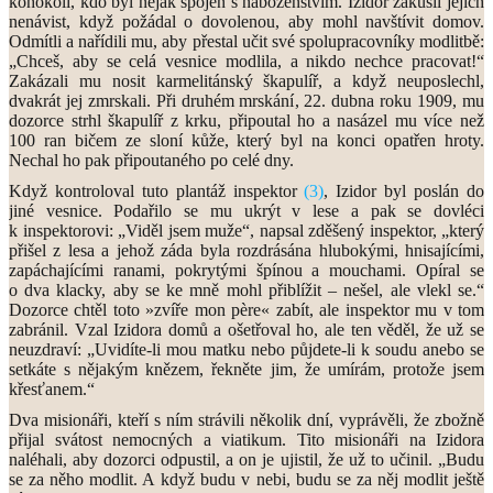
kohokoli, kdo byl nějak spojen s náboženstvím. Izidor zakusil jejich
nenávist, když požádal o dovolenou, aby mohl navštívit domov.
Odmítli a nařídili mu, aby přestal učit své spolupracovníky modlitbě:
„Chceš, aby se celá vesnice modlila, a nikdo nechce pracovat!“
Zakázali mu nosit karmelitánský škapulíř, a když neuposlechl,
dvakrát jej zmrskali. Při druhém mrskání, 22. dubna roku 1909, mu
dozorce strhl škapulíř z krku, připoutal ho a nasázel mu více než
100 ran bičem ze sloní kůže, který byl na konci opatřen hroty.
Nechal ho pak připoutaného po celé dny.
Když kontroloval tuto plantáž inspektor
(3)
, Izidor byl poslán do
jiné vesnice. Podařilo se mu ukrýt v lese a pak se dovléci
k inspektorovi: „Viděl jsem muže“, napsal zděšený inspektor, „který
přišel z lesa a jehož záda byla rozdrásána hlubokými, hnisajícími,
zapáchajícími ranami, pokrytými špínou a mouchami. Opíral se
o dva klacky, aby se ke mně mohl přiblížit – nešel, ale vlekl se.“
Dozorce chtěl toto »zvíře mon père« zabít, ale inspektor mu v tom
zabránil. Vzal Izidora domů a ošetřoval ho, ale ten věděl, že už se
neuzdraví: „Uvidíte-li mou matku nebo půjdete-li k soudu anebo se
setkáte s nějakým knězem, řekněte jim, že umírám, protože jsem
křesťanem.“
Dva misionáři, kteří s ním strávili několik dní, vyprávěli, že zbožně
přijal svátost nemocných a viatikum. Tito misionáři na Izidora
naléhali, aby dozorci odpustil, a on je ujistil, že už to učinil. „Budu
se za něho modlit. A když budu v nebi, budu se za něj modlit ještě