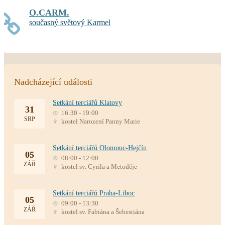
O.CARM.
současný světový Karmel
Nadcházející události
Setkání terciářů Klatovy
31
16:30 - 19:00
SRP
kostel Narození Panny Marie
Setkání terciářů Olomouc-Hejčín
05
08:00 - 12:00
ZÁŘ
kostel sv. Cyrila a Metoděje
Setkání terciářů Praha-Liboc
05
09:00 - 13:30
ZÁŘ
kostel sv. Fabiána a Šebestiána