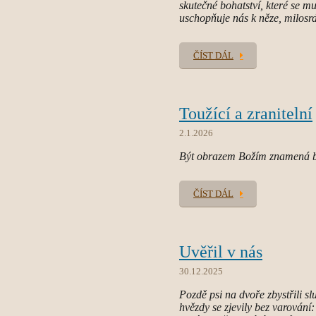
skutečné bohatství, které se mu
uschopňuje nás k něze, milosrde
ČÍST DÁL
Toužící a zranitelní
2.1.2026
Být obrazem Božím znamená být
ČÍST DÁL
Uvěřil v nás
30.12.2025
Pozdě psi na dvoře zbystřili sl
hvězdy se zjevily bez varování: