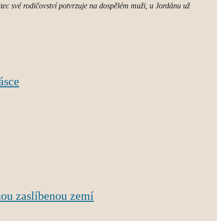
tec své rodičovství potvrzuje na dospělém muži, u Jordánu už
.
ásce
nou zaslíbenou zemí