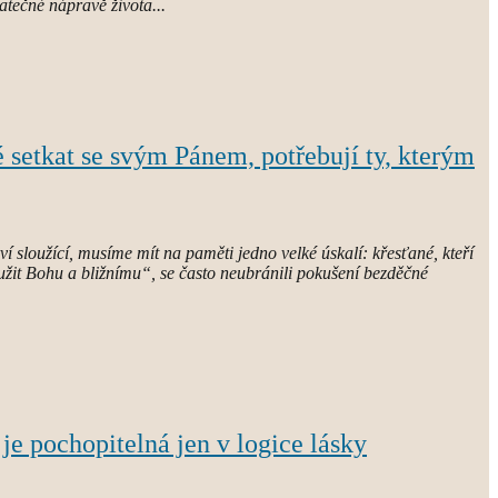
tečné nápravě života...
né setkat se svým Pánem, potřebují ty, kterým
ví sloužící, musíme mít na paměti jedno velké úskalí: křesťané, kteří
užit Bohu a bližnímu“, se často neubránili pokušení bezděčné
 je pochopitelná jen v logice lásky