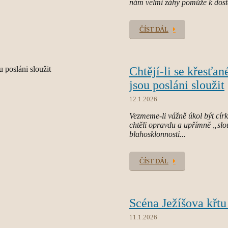
nám velmi záhy pomůže k dosta
ČÍST DÁL
Chtějí-li se křesťa
jsou posláni sloužit
12.1.2026
Vezmeme-li vážně úkol být círk
chtěli opravdu a upřímně „slo
blahosklonnosti...
ČÍST DÁL
Scéna Ježíšova křtu
11.1.2026