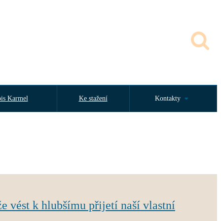
is Karmel
Ke stažení
Kontakty
 vést k hlubšímu přijetí naší vlastní