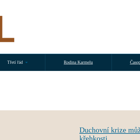
Třetí řád
Rodina Karmelu
Časop
Duchovní krize může
křehkosti