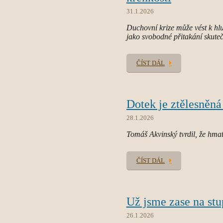
31.1.2026
Duchovní krize může vést k hlub
jako svobodné přitakání skutečn
ČÍST DÁL
Dotek je ztělesněn
28.1.2026
Tomáš Akvinský tvrdil, že hmat 
ČÍST DÁL
Už jsme zase na st
26.1.2026