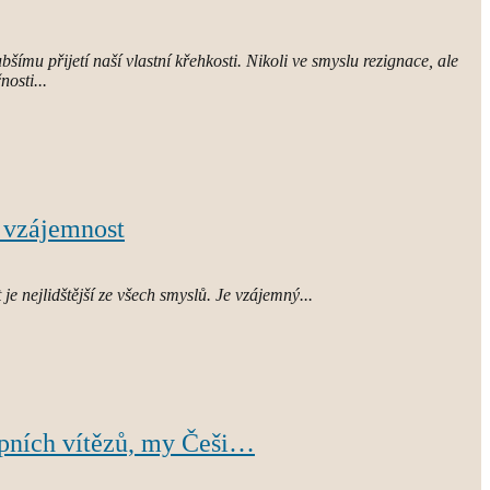
šímu přijetí naší vlastní křehkosti. Nikoli ve smyslu rezignace, ale
osti...
á vzájemnost
je nejlidštější ze všech smyslů. Je vzájemný...
upních vítězů, my Češi…