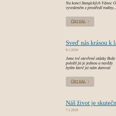
Na konci liturgických Vánoc O
vyvedeném z prostředí rodiny..
ČÍST DÁL
Sveď nás krásou k l
9.1.2026
Jsme tvé otevřené otázky Bože
položil jsi je jednou a navždy
bytím které jsi nám daroval
ČÍST DÁL
Náš život je skuteč
7.1.2026