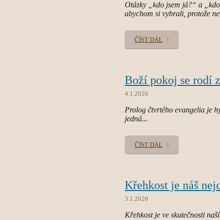
Otázky „kdo jsem já?“ a „kdo j
abychom si vybrali, protože n
ČÍST DÁL
Boží pokoj se rodí 
4.1.2026
Prolog čtvrtého evangelia je 
jedná...
ČÍST DÁL
Křehkost je náš nej
3.1.2026
Křehkost je ve skutečnosti naš