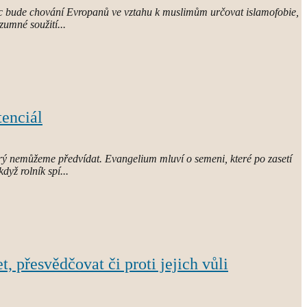
íc bude chování Evropanů ve vztahu k muslimům určovat islamofobie,
zumné soužití...
tenciál
erý nemůžeme předvídat. Evangelium mluví o semeni, které po zasetí
když rolník spí...
t, přesvědčovat či proti jejich vůli