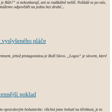
e Bůh?“ si nekonkurují, ani se radikálně neliší. Nežádá se po nás,
emůžeme odpovědět na jednu bez druhé...
z vyslyšeného pláče
hymnem, jehož protagonistou je Boží Slovo. „Logos“ je slovem, které
cennější poklad
ím opravdovým bohatstvím: všichni jsme bohatí na křehkost, je to