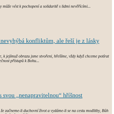
 může vést k pochopení a solidaritě s lidmi nevěřícími...
 nevyhýbá konfliktům, ale řeší je z lásky
ce, k jejímuž obrazu jsme stvořeni, hřešíme, vždy když chceme potírat
nečnost přístupů k Bohu...
s svou „nenapravitelnou“ hříšnost
že začneme-li duchovní život a vydáme-li se na cestu modlitby, Bůh