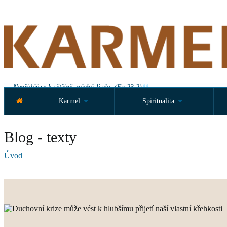
Nepřidáš se k většině, páchá-li zlo. (Ex 23,2)
Karmel
Spiritualita
Blog - texty
Úvod