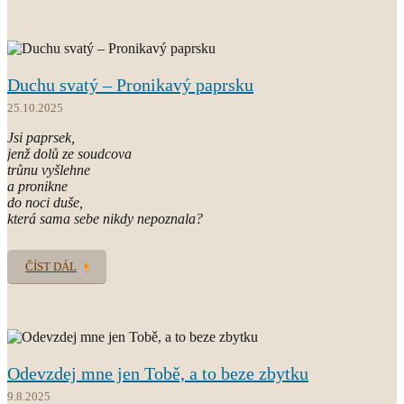
Duchu svatý – Pronikavý paprsku
25.10.2025
Jsi paprsek,
jenž dolů ze soudcova
trůnu vyšlehne
a pronikne
do noci duše,
která sama sebe nikdy nepoznala?
ČÍST DÁL
Odevzdej mne jen Tobě, a to beze zbytku
9.8.2025