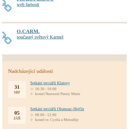
web farnosti
O.CARM.
současný světový Karmel
Nadcházející události
Setkání terciářů Klatovy
31
16:30 - 19:00
SRP
kostel Narození Panny Marie
Setkání terciářů Olomouc-Hejčín
05
08:00 - 12:00
ZÁŘ
kostel sv. Cyrila a Metoděje