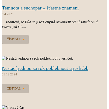
Temnota a suchopár – šťastné znamení
9.4.2025
... znamení, že Bůh se ji teď chystá osvobodit od ní samé: on jí
vezme její sílu...
ČÍST DÁL
Nestačí jednou za rok pokleknout u jesliček
28.12.2024
ČÍST DÁL