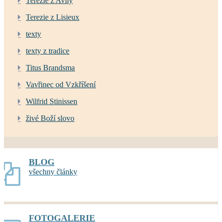
Terezie z Avily
Terezie z Lisieux
texty
texty z tradice
Titus Brandsma
Vavřinec od Vzkříšení
Wilfrid Stinissen
živé Boží slovo
BLOG
všechny články
FOTOGALERIE