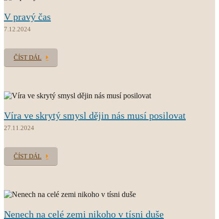
V pravý čas
7.12.2024
ČÍST DÁL
Víra ve skrytý smysl dějin nás musí posilovat
27.11.2024
ČÍST DÁL
Nenech na celé zemi nikoho v tísni duše