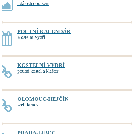
události obrazem
POUTNÍ KALENDÁŘ
Kostelní Vydří
KOSTELNÍ VYDŘÍ
poutní kostel a klášter
OLOMOUC-HEJČÍN
web farnosti
PRAHA-LIBOC