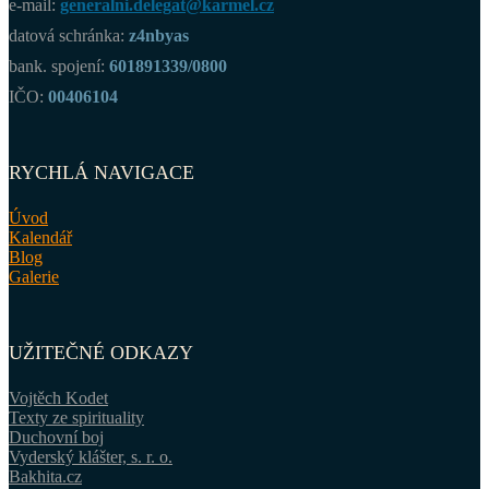
e-mail:
generalni.delegat@karmel.cz
datová schránka:
z4nbyas
bank. spojení:
601891339/0800
IČO:
00406104
RYCHLÁ NAVIGACE
Úvod
Kalendář
Blog
Galerie
UŽITEČNÉ ODKAZY
Vojtěch Kodet
Texty ze spirituality
Duchovní boj
Vyderský klášter, s. r. o.
Bakhita.cz