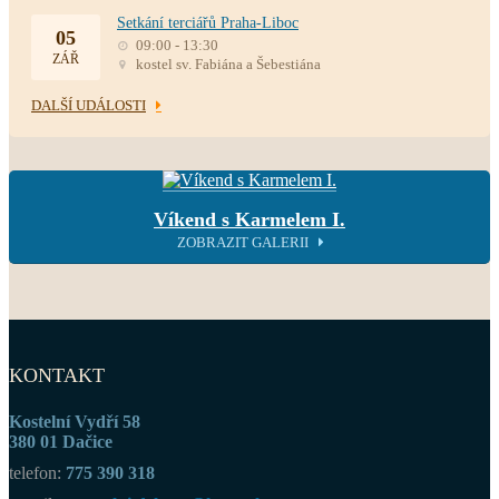
Setkání terciářů Praha-Liboc
05
09:00 - 13:30
ZÁŘ
kostel sv. Fabiána a Šebestiána
DALŠÍ UDÁLOSTI
Víkend s Karmelem I.
ZOBRAZIT GALERII
KONTAKT
Kostelní Vydří 58
380 01 Dačice
telefon:
775 390 318