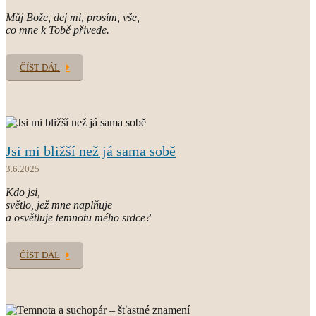
Můj Bože, dej mi, prosím, vše,
co mne k Tobě přivede.
ČÍST DÁL
Jsi mi bližší než já sama sobě
3.6.2025
Kdo jsi,
světlo, jež mne naplňuje
a osvětluje temnotu mého srdce?
ČÍST DÁL