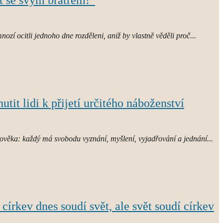
it se svým bratrem!“
nozí ocitli jednoho dne rozděleni, aniž by vlastně věděli proč...
tit lidi k přijetí určitého náboženství
věka: každý má svobodu vyznání, myšlení, vyjadřování a jednání...
 církev dnes soudí svět, ale svět soudí církev