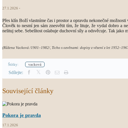
27.1.2026
Přes klín Boží vlastníme čas i prostor a opravdu nekonečné možnosti v
Člověk to nesmí jen sám znesvětit tím, že lituje, že vydal dobro a
nelituj sebe. Sebelítost oslabuje duchovní síly a odsvěcuje. Tak jako 
(Růžena Vacková /1901–1982/, Ticho s ozvěnami: dopisy z vězení z let 1952–196
Štítky:
vacková
Sdílejte:
Související články
Pokora je pravda
17.1.2026