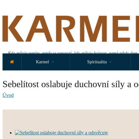
Kdo miluje peníze, peněz se nenasytí, kdo miluje hojnost, nemá nikdy dost.
Karmel
Spiritualita
Sebelítost oslabuje duchovní síly a 
Úvod