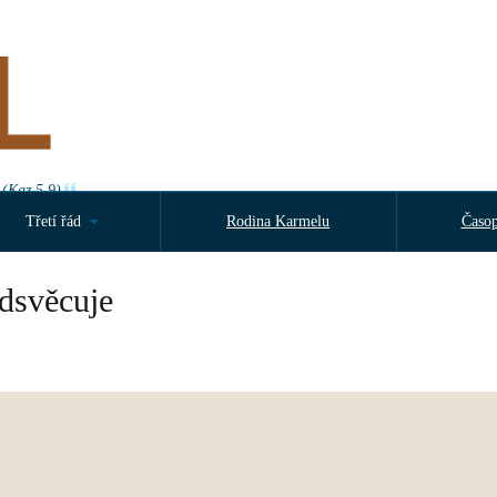
 (Kaz 5,9)
Třetí řád
Rodina Karmelu
Časop
odsvěcuje