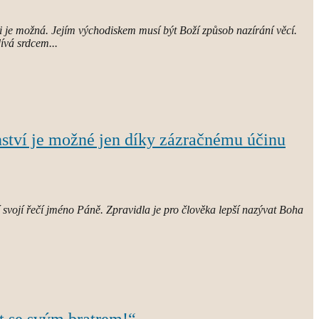
 je možná. Jejím východiskem musí být Boží způsob nazírání věcí.
ívá srdcem...
ství je možné jen díky zázračnému účinu
svojí řečí jméno Páně. Zpravidla je pro člověka lepší nazývat Boha