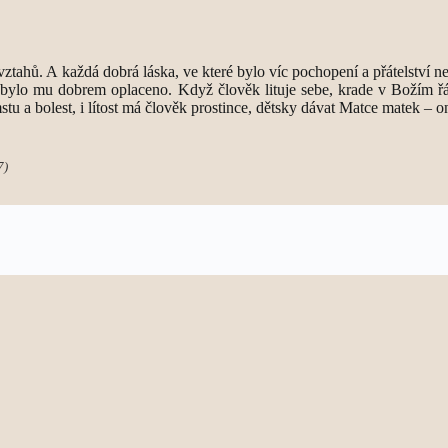
ztahů. A každá dobrá láska, ve které bylo víc pochopení a přátelství n
 nebylo mu dobrem oplaceno. Když člověk lituje sebe, krade v Božím řá
mstu a bolest, i lítost má člověk prostince, dětsky dávat Matce matek – o
7)