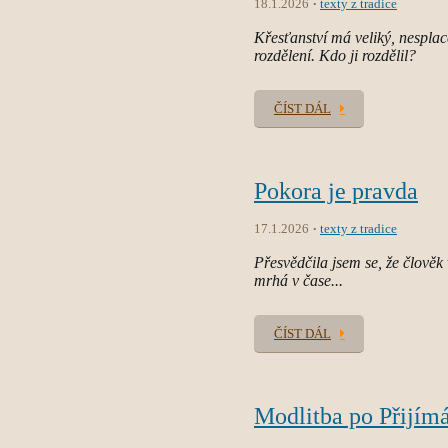
18.1.2026
texty z tradice
Křesťanství má veliký, nesplace
rozdělení. Kdo ji rozdělil?
ČÍST DÁL
Pokora je pravda
17.1.2026
texty z tradice
Přesvědčila jsem se, že člověk 
mrhá v čase...
ČÍST DÁL
Modlitba po Přijím