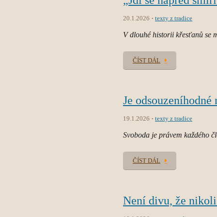
„Jdi se napřed smíř
20.1.2026
texty z tradice
V dlouhé historii křesťanů se m
ČÍST DÁL
Je odsouzeníhodné nu
19.1.2026
texty z tradice
Svoboda je právem každého člo
ČÍST DÁL
Není divu, že nikoli