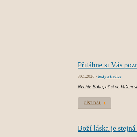
Přitáhne si Vás po
30.1.2026
texty z tradice
Nechte Boha, ať si ve Vašem s
ČÍST DÁL
Boží láska je stejn