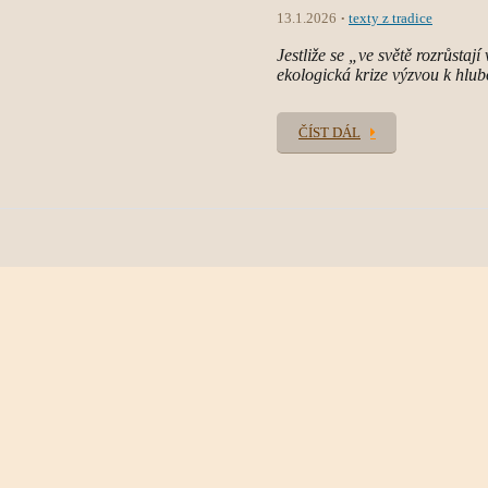
13.1.2026
texty z tradice
Jestliže se „ve světě rozrůstají
ekologická krize výzvou k hlu
ČÍST DÁL