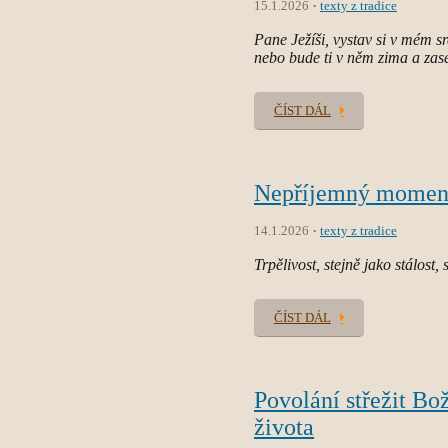
15.1.2026
texty z tradice
Pane Ježíši, vystav si v mém s
nebo bude ti v něm zima a zase
ČÍST DÁL
Nepříjemný moment s
14.1.2026
texty z tradice
Trpělivost, stejně jako stálost, 
ČÍST DÁL
Povolání střežit Bož
života