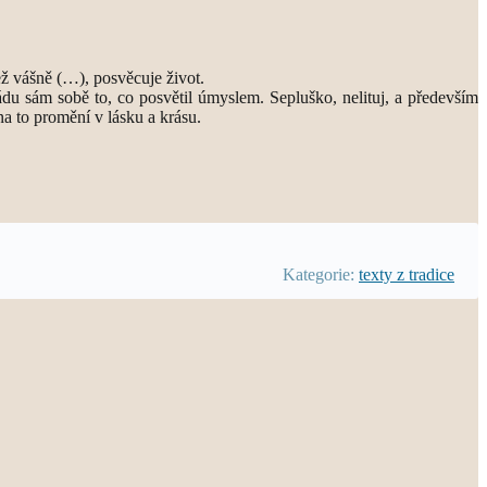
ež vášně (…), posvěcuje život.
du sám sobě to, co posvětil úmyslem. Sepluško, nelituj, a především
na to promění v lásku a krásu.
Kategorie:
texty z tradice