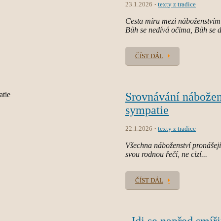
23.1.2026
texty z tradice
Cesta míru mezi náboženstvími
Bůh se nedívá očima, Bůh se d
ČÍST DÁL
Srovnávání nábožen
sympatie
22.1.2026
texty z tradice
Všechna náboženství pronášejí 
svou rodnou řečí, ne cizí...
ČÍST DÁL