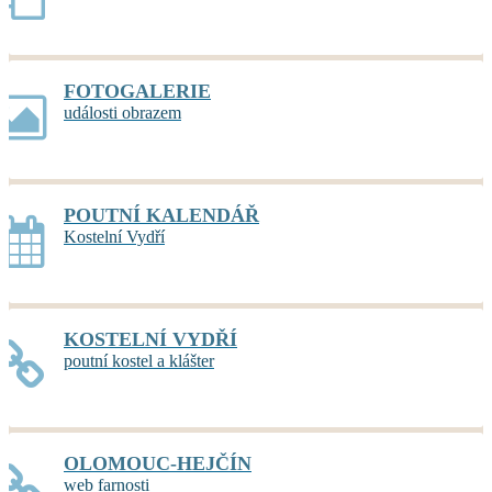
FOTOGALERIE
události obrazem
POUTNÍ KALENDÁŘ
Kostelní Vydří
KOSTELNÍ VYDŘÍ
poutní kostel a klášter
OLOMOUC-HEJČÍN
web farnosti