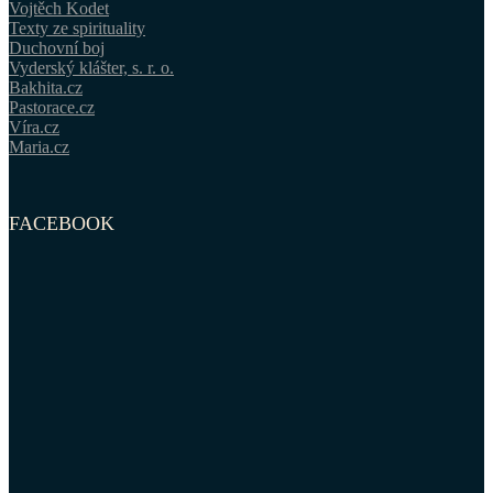
Vojtěch Kodet
Texty ze spirituality
Duchovní boj
Vyderský klášter, s. r. o.
Bakhita.cz
Pastorace.cz
Víra.cz
Maria.cz
FACEBOOK