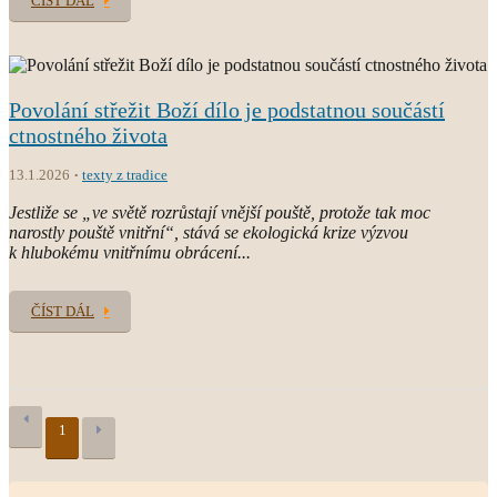
ČÍST DÁL
Povolání střežit Boží dílo je podstatnou součástí
ctnostného života
13.1.2026
texty z tradice
Jestliže se „ve světě rozrůstají vnější pouště, protože tak moc
narostly pouště vnitřní“, stává se ekologická krize výzvou
k hlubokému vnitřnímu obrácení...
ČÍST DÁL
1