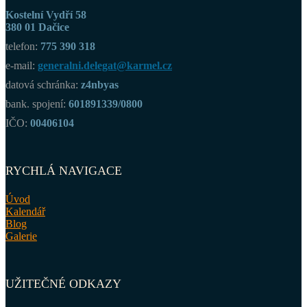
Kostelní Vydří 58
380 01 Dačice
telefon:
775 390 318
e-mail:
generalni.delegat@karmel.cz
datová schránka:
z4nbyas
bank. spojení:
601891339/0800
IČO:
00406104
RYCHLÁ NAVIGACE
Úvod
Kalendář
Blog
Galerie
UŽITEČNÉ ODKAZY