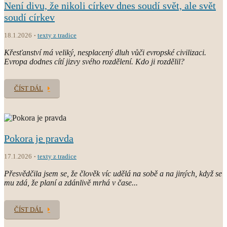
Není divu, že nikoli církev dnes soudí svět, ale svět
soudí církev
18.1.2026
texty z tradice
Křesťanství má veliký, nesplacený dluh vůči evropské civilizaci.
Evropa dodnes cítí jizvy svého rozdělení. Kdo ji rozdělil?
ČÍST DÁL
Pokora je pravda
17.1.2026
texty z tradice
Přesvědčila jsem se, že člověk víc udělá na sobě a na jiných, když se
mu zdá, že planí a zdánlivě mrhá v čase...
ČÍST DÁL