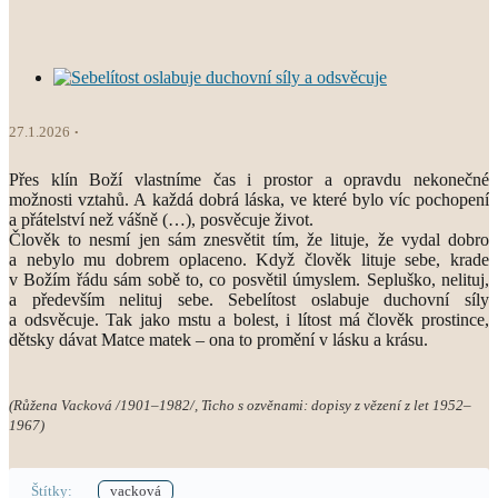
27.1.2026
Přes klín Boží vlastníme čas i prostor a opravdu nekonečné
možnosti vztahů. A každá dobrá láska, ve které bylo víc pochopení
a přátelství než vášně (…), posvěcuje život.
Člověk to nesmí jen sám znesvětit tím, že lituje, že vydal dobro
a nebylo mu dobrem oplaceno. Když člověk lituje sebe, krade
v Božím řádu sám sobě to, co posvětil úmyslem. Sepluško, nelituj,
a především nelituj sebe. Sebelítost oslabuje duchovní síly
a odsvěcuje. Tak jako mstu a bolest, i lítost má člověk prostince,
dětsky dávat Matce matek – ona to promění v lásku a krásu.
(Růžena Vacková /1901–1982/, Ticho s ozvěnami: dopisy z vězení z let 1952–
1967)
Štítky:
vacková