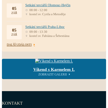
Setkání terciářů Olomouc-Hejčín
05
08:00 - 12:00
ZÁŘ
kostel sv. Cyrila a Metoděje
Setkání terciářů Praha-Liboc
05
09:00 - 13:30
ZÁŘ
kostel sv. Fabiána a Šebestiána
DALŠÍ UDÁLOSTI
Víkend s Karmelem I.
ZOBRAZIT GALERII
KONTAKT