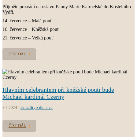
Přijměte pozvání na oslavu Panny Marie Karmelské do Kostelního
Vydří.
14. července – Malá pouť
16. července – Kněžská pouť
21. července – Velká pouť
ČÍST DÁL
Hlavním celebrantem při kněžské pouti bude
Michael kardinál Czerny
8.7.2024
aktuality z domova
ČÍST DÁL