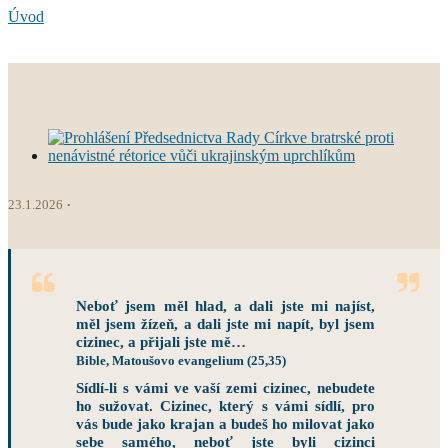
Úvod
23.1.2026
Neboť jsem měl hlad, a dali jste mi najíst,
měl jsem žízeň, a dali jste mi napít, byl jsem
cizinec, a přijali jste mě…
Bible, Matoušovo evangelium (25,35)
Sídlí-li s vámi ve vaší zemi cizinec, nebudete
ho sužovat. Cizinec, který s vámi sídlí, pro
vás bude jako krajan a budeš ho milovat jako
sebe samého, neboť jste byli cizinci