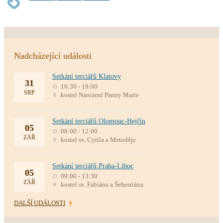
Nadcházející události
Setkání terciářů Klatovy
31
16:30 - 19:00
SRP
kostel Narození Panny Marie
Setkání terciářů Olomouc-Hejčín
05
08:00 - 12:00
ZÁŘ
kostel sv. Cyrila a Metoděje
Setkání terciářů Praha-Liboc
05
09:00 - 13:30
ZÁŘ
kostel sv. Fabiána a Šebestiána
DALŠÍ UDÁLOSTI