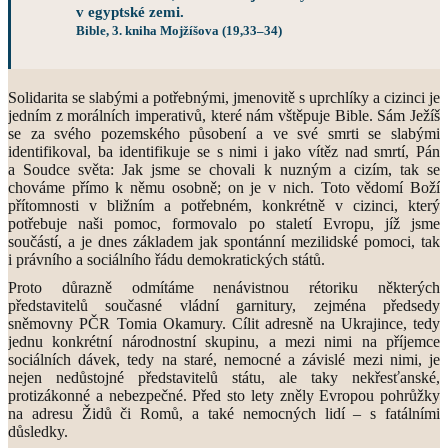
v egyptské zemi.
Bible, 3. kniha Mojžíšova (19,33–34)
Solidarita se slabými a potřebnými, jmenovitě s uprchlíky a cizinci je
jedním z morálních imperativů, které nám vštěpuje Bible. Sám Ježíš
se za svého pozemského působení a ve své smrti se slabými
identifikoval, ba identifikuje se s nimi i jako vítěz nad smrtí, Pán
a Soudce světa: Jak jsme se chovali k nuzným a cizím, tak se
chováme přímo k němu osobně; on je v nich. Toto vědomí Boží
přítomnosti v bližním a potřebném, konkrétně v cizinci, který
potřebuje naši pomoc, formovalo po staletí Evropu, jíž jsme
součástí, a je dnes základem jak spontánní mezilidské pomoci, tak
i právního a sociálního řádu demokratických států.
Proto důrazně odmítáme nenávistnou rétoriku některých
představitelů současné vládní garnitury, zejména předsedy
sněmovny PČR Tomia Okamury. Cílit adresně na Ukrajince, tedy
jednu konkrétní národnostní skupinu, a mezi nimi na příjemce
sociálních dávek, tedy na staré, nemocné a závislé mezi nimi, je
nejen nedůstojné představitelů státu, ale taky nekřesťanské,
protizákonné a nebezpečné. Před sto lety zněly Evropou pohrůžky
na adresu Židů či Romů, a také nemocných lidí – s fatálními
důsledky.