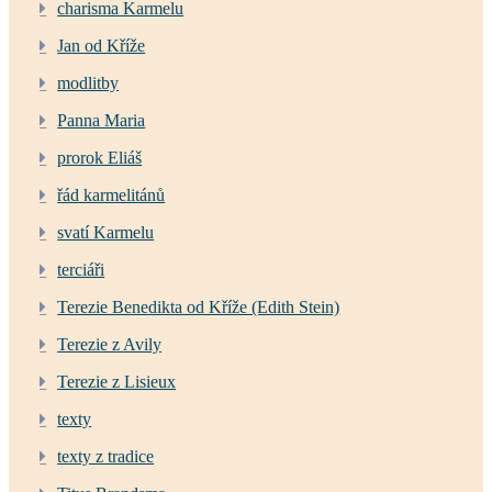
charisma Karmelu
Jan od Kříže
modlitby
Panna Maria
prorok Eliáš
řád karmelitánů
svatí Karmelu
terciáři
Terezie Benedikta od Kříže (Edith Stein)
Terezie z Avily
Terezie z Lisieux
texty
texty z tradice