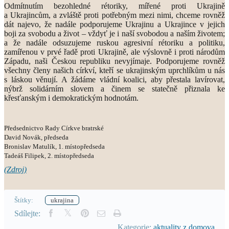
Odmítnutím bezohledné rétoriky, mířené proti Ukrajině
a Ukrajincům, a zvláště proti potřebným mezi nimi, chceme rovněž
dát najevo, že nadále podporujeme Ukrajinu a Ukrajince v jejich
boji za svobodu a život – vždyť je i naší svobodou a naším životem;
a že nadále odsuzujeme ruskou agresivní rétoriku a politiku,
zamířenou v prvé řadě proti Ukrajině, ale výslovně i proti národům
Západu, naši Českou republiku nevyjímaje. Podporujeme rovněž
všechny členy našich církví, kteří se ukrajinským uprchlíkům u nás
s láskou věnují. A žádáme vládní koalici, aby přestala lavírovat,
nýbrž solidárním slovem a činem se statečně přiznala ke
křesťanským i demokratickým hodnotám.
Předsednictvo Rady Církve bratrské
David Novák, předseda
Bronislav Matulík, 1. místopředseda
Tadeáš Filipek, 2. místopředseda
(Zdroj)
Štítky:
ukrajina
Sdílejte:
Kategorie:
aktuality z domova