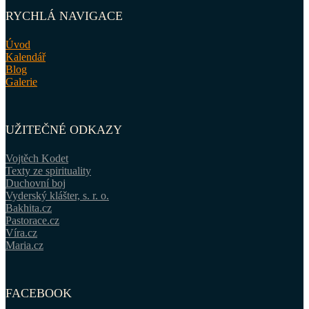
RYCHLÁ NAVIGACE
Úvod
Kalendář
Blog
Galerie
UŽITEČNÉ ODKAZY
Vojtěch Kodet
Texty ze spirituality
Duchovní boj
Vyderský klášter, s. r. o.
Bakhita.cz
Pastorace.cz
Víra.cz
Maria.cz
FACEBOOK