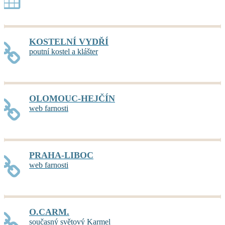
KOSTELNÍ VYDŘÍ
poutní kostel a klášter
OLOMOUC-HEJČÍN
web farnosti
PRAHA-LIBOC
web farnosti
O.CARM.
současný světový Karmel