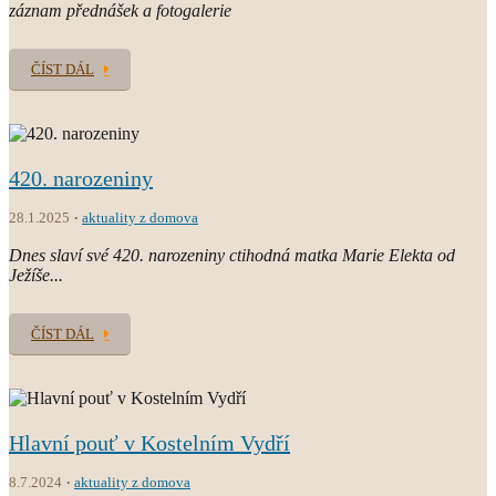
záznam přednášek a fotogalerie
ČÍST DÁL
420. narozeniny
28.1.2025
aktuality z domova
Dnes slaví své 420. narozeniny ctihodná matka Marie Elekta od
Ježíše...
ČÍST DÁL
Hlavní pouť v Kostelním Vydří
8.7.2024
aktuality z domova