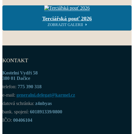
Terciářská pouť 2026
ZOBRAZIT GALERII
KONTAKT
Kostelní Vydří 58
380 01 Dačice
telefon:
775 390 318
e-mail:
generalni.delegat@karmel.cz
datová schránka:
z4nbyas
bank. spojení:
601891339/0800
IČO:
00406104