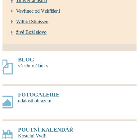
Titus Brandsma
Vavřinec od Vzkříšení
Wilfrid Stinissen
živé Boží slovo
BLOG
všechny články
FOTOGALERIE
události obrazem
POUTNÍ KALENDÁŘ
Kostelní Vydří