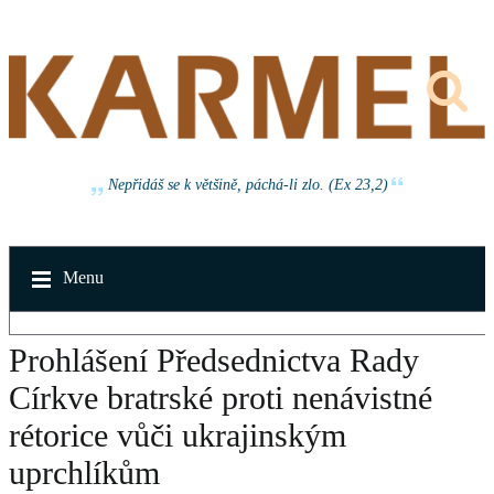
Nepřidáš se k většině, páchá-li zlo. (Ex 23,2)
Menu
Prohlášení Předsednictva Rady
Církve bratrské proti nenávistné
rétorice vůči ukrajinským
uprchlíkům