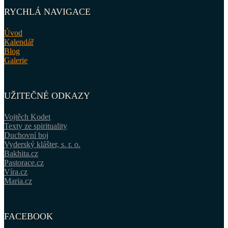
RYCHLÁ NAVIGACE
Úvod
Kalendář
Blog
Galerie
UŽITEČNÉ ODKAZY
Vojtěch Kodet
Texty ze spirituality
Duchovní boj
Vyderský klášter, s. r. o.
Bakhita.cz
Pastorace.cz
Víra.cz
Maria.cz
FACEBOOK