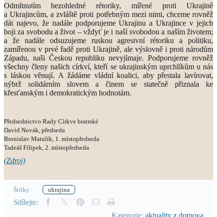
Odmítnutím bezohledné rétoriky, mířené proti Ukrajině
a Ukrajincům, a zvláště proti potřebným mezi nimi, chceme rovněž
dát najevo, že nadále podporujeme Ukrajinu a Ukrajince v jejich
boji za svobodu a život – vždyť je i naší svobodou a naším životem;
a že nadále odsuzujeme ruskou agresivní rétoriku a politiku,
zamířenou v prvé řadě proti Ukrajině, ale výslovně i proti národům
Západu, naši Českou republiku nevyjímaje. Podporujeme rovněž
všechny členy našich církví, kteří se ukrajinským uprchlíkům u nás
s láskou věnují. A žádáme vládní koalici, aby přestala lavírovat,
nýbrž solidárním slovem a činem se statečně přiznala ke
křesťanským i demokratickým hodnotám.
Předsednictvo Rady Církve bratrské
David Novák, předseda
Bronislav Matulík, 1. místopředseda
Tadeáš Filipek, 2. místopředseda
(Zdroj)
Štítky:
ukrajina
Sdílejte:
Kategorie:
aktuality z domova