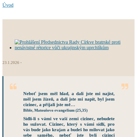
Úvod
23.1.2026
Neboť jsem měl hlad, a dali jste mi najíst,
měl jsem žízeň, a dali jste mi napít, byl jsem
cizinec, a přijali jste mě…
Bible, Matoušovo evangelium (25,35)
Sídlí-li s vámi ve vaší zemi cizinec, nebudete
ho sužovat. Cizinec, který s vámi sídlí, pro
vás bude jako krajan a budeš ho milovat jako
sebe samého, neboť jste byli cizinci