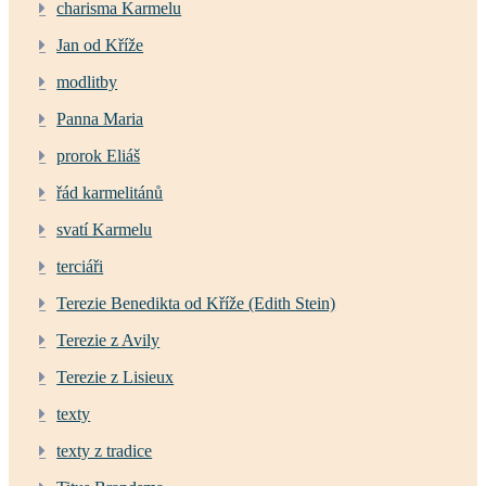
charisma Karmelu
Jan od Kříže
modlitby
Panna Maria
prorok Eliáš
řád karmelitánů
svatí Karmelu
terciáři
Terezie Benedikta od Kříže (Edith Stein)
Terezie z Avily
Terezie z Lisieux
texty
texty z tradice