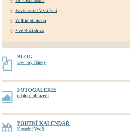
Titus Brandsma
Vavřinec od Vzkříšení
Wilfrid Stinissen
živé Boží slovo
BLOG
všechny články
FOTOGALERIE
události obrazem
POUTNÍ KALENDÁŘ
Kostelní Vydří