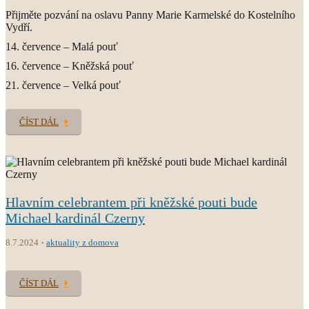
Přijměte pozvání na oslavu Panny Marie Karmelské do Kostelního
Vydří.
14. července – Malá pouť
16. července – Kněžská pouť
21. července – Velká pouť
ČÍST DÁL
Hlavním celebrantem při kněžské pouti bude
Michael kardinál Czerny
8.7.2024
aktuality z domova
ČÍST DÁL