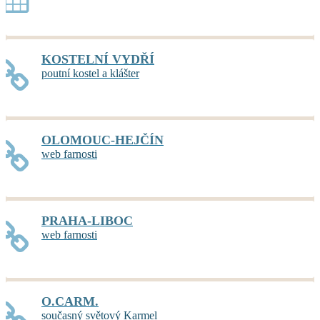
KOSTELNÍ VYDŘÍ
poutní kostel a klášter
OLOMOUC-HEJČÍN
web farnosti
PRAHA-LIBOC
web farnosti
O.CARM.
současný světový Karmel