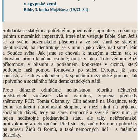
v egyptské zemi.
Bible, 3. kniha Mojžíšova (19,33–34)
Solidarita se slabými a potřebnými, jmenovitě s uprchlíky a cizinci je
jedním z morálních imperativů, které nám vštěpuje Bible. Sám Ježíš
se za svého pozemského působení a ve své smrti se slabými
identifikoval, ba identifikuje se s nimi i jako vítěz nad smrtí, Pán
a Soudce světa: Jak jsme se chovali k nuzným a cizím, tak se
chováme přímo k němu osobně; on je v nich. Toto vědomí Boží
přítomnosti v bližním a potřebném, konkrétně v cizinci, který
potřebuje naši pomoc, formovalo po staletí Evropu, jíž jsme
součástí, a je dnes základem jak spontánní mezilidské pomoci, tak
i právního a sociálního řádu demokratických států.
Proto důrazně odmítáme nenávistnou rétoriku některých
představitelů současné vládní garnitury, zejména předsedy
sněmovny PČR Tomia Okamury. Cílit adresně na Ukrajince, tedy
jednu konkrétní národnostní skupinu, a mezi nimi na příjemce
sociálních dávek, tedy na staré, nemocné a závislé mezi nimi, je
nejen nedůstojné představitelů státu, ale taky nekřesťanské,
protizákonné a nebezpečné. Před sto lety zněly Evropou pohrůžky
na adresu Židů či Romů, a také nemocných lidí – s fatálními
důsledky.