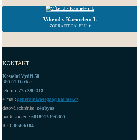
Víkend s Karmelem I.
ZOBRAZIT GALERII
KONTAKT
Kostelní Vydří 58
380 01 Dačice
telefon:
775 390 318
e-mail:
generalni.delegat@karmel.cz
datová schránka:
z4nbyas
bank. spojení:
601891339/0800
IČO:
00406104