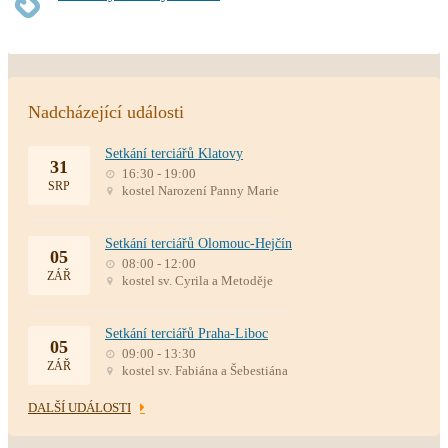
Nadcházející události
Setkání terciářů Klatovy
31
16:30 - 19:00
SRP
kostel Narození Panny Marie
Setkání terciářů Olomouc-Hejčín
05
08:00 - 12:00
ZÁŘ
kostel sv. Cyrila a Metoděje
Setkání terciářů Praha-Liboc
05
09:00 - 13:30
ZÁŘ
kostel sv. Fabiána a Šebestiána
DALŠÍ UDÁLOSTI