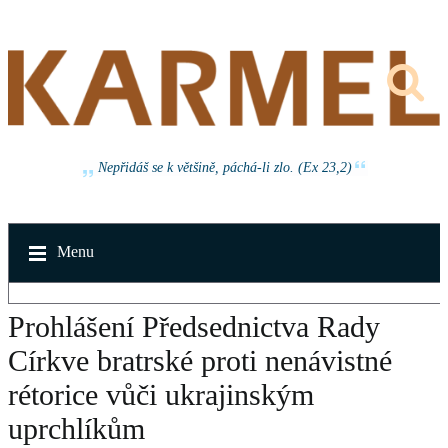
Nepřidáš se k většině, páchá-li zlo. (Ex 23,2)
Menu
Prohlášení Předsednictva Rady
Církve bratrské proti nenávistné
rétorice vůči ukrajinským
uprchlíkům