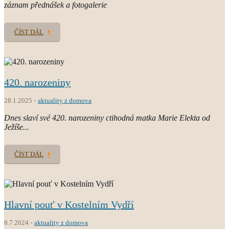
záznam přednášek a fotogalerie
ČÍST DÁL
420. narozeniny
28.1.2025
aktuality z domova
Dnes slaví své 420. narozeniny ctihodná matka Marie Elekta od
Ježíše...
ČÍST DÁL
Hlavní pouť v Kostelním Vydří
8.7.2024
aktuality z domova