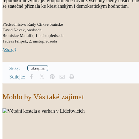
republiku nevyjímaje. Podporujeme rovněž všechny členy našich církv
se statečně přiznala ke křesťanským i demokratickým hodnotám.
Předsednictvo Rady Církve bratrské
David Novák, předseda
Bronislav Matulík, 1. místopředseda
Tadeáš Filipek, 2. místopředseda
(Zdroj)
Štítky:
ukrajina
Sdílejte:
Mohlo by Vás také zajímat