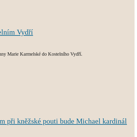
elním Vydří
anny Marie Karmelské do Kostelního Vydří.
m při kněžské pouti bude Michael kardinál