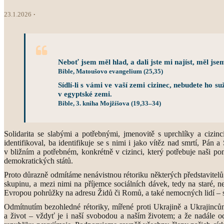
23.1.2026
Neboť jsem měl hlad, a dali jste mi najíst, měl jsem 
Bible, Matoušovo evangelium (25,35)
Sídlí-li s vámi ve vaší zemi cizinec, nebudete ho s
v egyptské zemi.
Bible, 3. kniha Mojžíšova (19,33–34)
Solidarita se slabými a potřebnými, jmenovitě s uprchlíky a cizi
identifikoval, ba identifikuje se s nimi i jako vítěz nad smrtí, P
v bližním a potřebném, konkrétně v cizinci, který potřebuje naši po
demokratických států.
Proto důrazně odmítáme nenávistnou rétoriku některých představitel
skupinu, a mezi nimi na příjemce sociálních dávek, tedy na staré, n
Evropou pohrůžky na adresu Židů či Romů, a také nemocných lidí – s
Odmítnutím bezohledné rétoriky, mířené proti Ukrajině a Ukrajinců
a život – vždyť je i naší svobodou a naším životem; a že nadále o