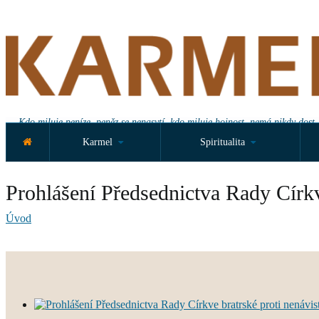
Kdo miluje peníze, peněz se nenasytí, kdo miluje hojnost, nemá nikdy dost.
Karmel
Spiritualita
Prohlášení Předsednictva Rady Církv
Úvod