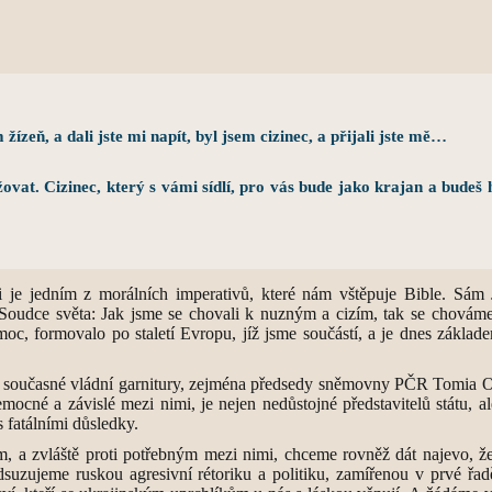
žízeň, a dali jste mi napít, byl jsem cizinec, a přijali jste mě…
užovat. Cizinec, který s vámi sídlí, pro vás bude jako krajan a budeš 
nci je jedním z morálních imperativů, které nám vštěpuje Bible. Sá
án a Soudce světa: Jak jsme se chovali k nuzným a cizím, tak se chov
moc, formovalo po staletí Evropu, jíž jsme součástí, a je dnes základ
ů současné vládní garnitury, zejména předsedy sněmovny PČR Tomia Ok
emocné a závislé mezi nimi, je nejen nedůstojné představitelů státu, a
 fatálními důsledky.
m, a zvláště proti potřebným mezi nimi, chceme rovněž dát najevo, ž
dsuzujeme ruskou agresivní rétoriku a politiku, zamířenou v prvé řad