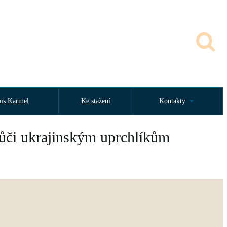
is Karmel
Ke stažení
Kontakty
 vůči ukrajinským uprchlíkům