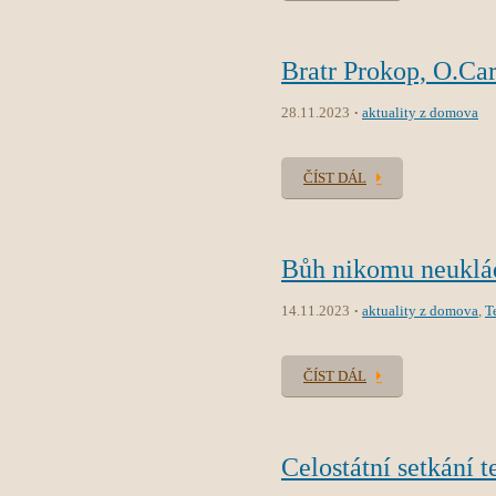
Bratr Prokop, O.Car
28.11.2023
aktuality z domova
ČÍST DÁL
Bůh nikomu neuklád
14.11.2023
aktuality z domova
,
T
ČÍST DÁL
Celostátní setkání t