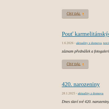
ČÍST DÁL
Pouť karmelitánskýc
1.6.2026
aktuality z domova
,
terci
záznam přednášek a fotogaler
ČÍST DÁL
420. narozeniny
28.1.2025
aktuality z domova
Dnes slaví své 420. narozeniny