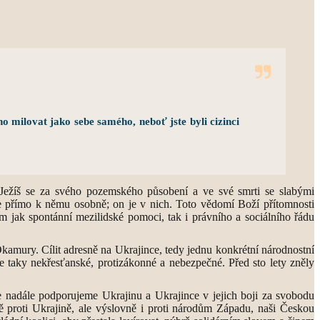
ho milovat jako sebe samého, neboť jste byli cizinci
m Ježíš se za svého pozemského působení a ve své smrti se slabými
áme přímo k němu osobně; on je v nich. Toto vědomí Boží přítomnosti
em jak spontánní mezilidské pomoci, tak i právního a sociálního řádu
amury. Cílit adresně na Ukrajince, tedy jednu konkrétní národnostní
le taky nekřesťanské, protizákonné a nebezpečné. Před sto lety zněly
e nadále podporujeme Ukrajinu a Ukrajince v jejich boji za svobodu
ě proti Ukrajině, ale výslovně i proti národům Západu, naši Českou