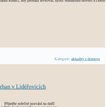
dní koalici, aby přestala lavírovat, nýbrž solidárním slovem a činem
Kategorie:
aktuality z domova
arhan v Lidéřovicích
Přijměte srdečné pozvání na další