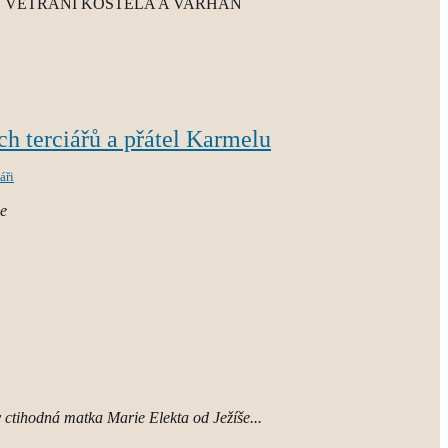
VĚTRÁNÍ KOSTELA A VARHAN
h terciářů a přátel Karmelu
áři
ie
 ctihodná matka Marie Elekta od Ježíše...