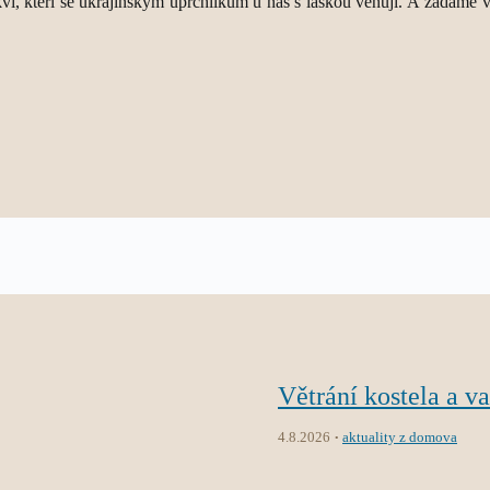
í, kteří se ukrajinským uprchlíkům u nás s láskou věnují. A žádáme vlá
Větrání kostela a v
4.8.2026
aktuality z domova