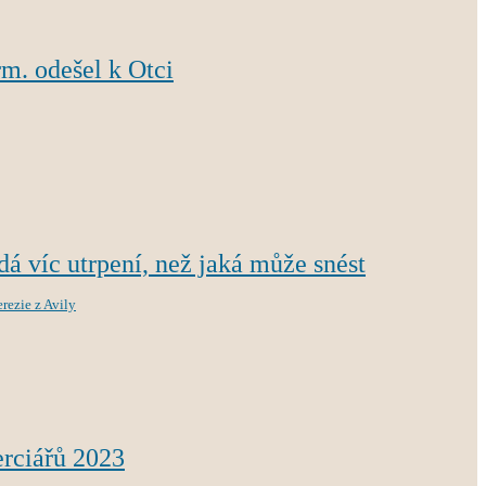
m. odešel k Otci
á víc utrpení, než jaká může snést
erezie z Avily
erciářů 2023