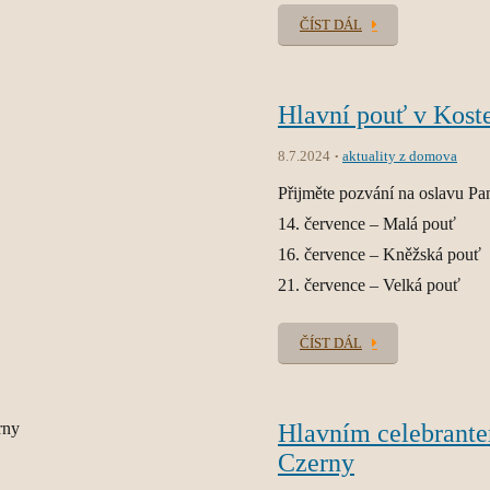
ČÍST DÁL
Hlavní pouť v Kost
8.7.2024
aktuality z domova
Přijměte pozvání na oslavu P
14. července – Malá pouť
16. července – Kněžská pouť
21. července – Velká pouť
ČÍST DÁL
Hlavním celebrante
Czerny