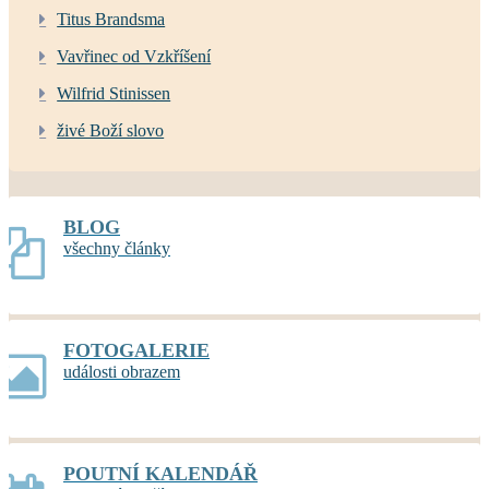
Titus Brandsma
Vavřinec od Vzkříšení
Wilfrid Stinissen
živé Boží slovo
BLOG
všechny články
FOTOGALERIE
události obrazem
POUTNÍ KALENDÁŘ