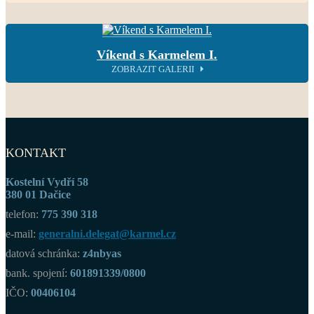
Víkend s Karmelem I.
ZOBRAZIT GALERII
KONTAKT
Kostelní Vydří 58
380 01 Dačice
telefon:
775 390 318
e-mail:
generalni.delegat@karmel.cz
datová schránka:
z4nbyas
bank. spojení:
601891339/0800
IČO:
00406104