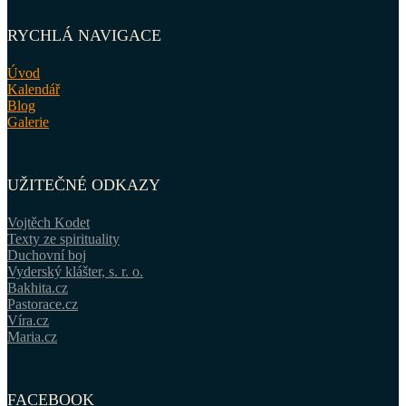
RYCHLÁ NAVIGACE
Úvod
Kalendář
Blog
Galerie
UŽITEČNÉ ODKAZY
Vojtěch Kodet
Texty ze spirituality
Duchovní boj
Vyderský klášter, s. r. o.
Bakhita.cz
Pastorace.cz
Víra.cz
Maria.cz
FACEBOOK