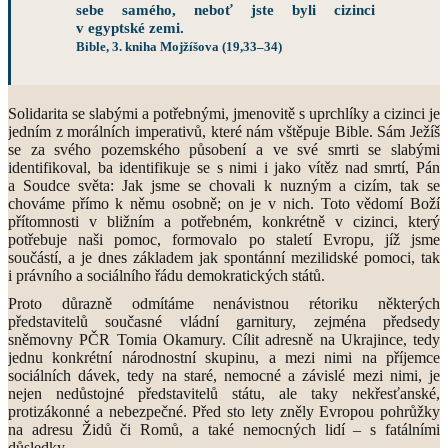
sebe samého, neboť jste byli cizinci
v egyptské zemi.
Bible, 3. kniha Mojžíšova (19,33–34)
Solidarita se slabými a potřebnými, jmenovitě s uprchlíky a cizinci je
jedním z morálních imperativů, které nám vštěpuje Bible. Sám Ježíš
se za svého pozemského působení a ve své smrti se slabými
identifikoval, ba identifikuje se s nimi i jako vítěz nad smrtí, Pán
a Soudce světa: Jak jsme se chovali k nuzným a cizím, tak se
chováme přímo k němu osobně; on je v nich. Toto vědomí Boží
přítomnosti v bližním a potřebném, konkrétně v cizinci, který
potřebuje naši pomoc, formovalo po staletí Evropu, jíž jsme
součástí, a je dnes základem jak spontánní mezilidské pomoci, tak
i právního a sociálního řádu demokratických států.
Proto důrazně odmítáme nenávistnou rétoriku některých
představitelů současné vládní garnitury, zejména předsedy
sněmovny PČR Tomia Okamury. Cílit adresně na Ukrajince, tedy
jednu konkrétní národnostní skupinu, a mezi nimi na příjemce
sociálních dávek, tedy na staré, nemocné a závislé mezi nimi, je
nejen nedůstojné představitelů státu, ale taky nekřesťanské,
protizákonné a nebezpečné. Před sto lety zněly Evropou pohrůžky
na adresu Židů či Romů, a také nemocných lidí – s fatálními
důsledky.