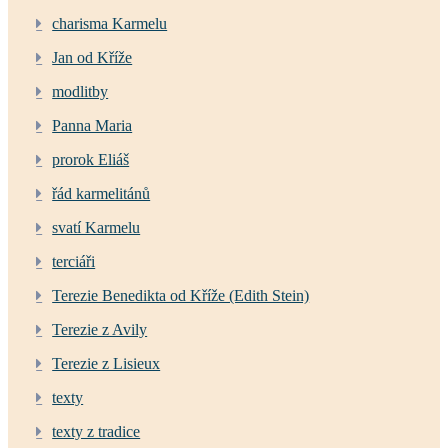
charisma Karmelu
Jan od Kříže
modlitby
Panna Maria
prorok Eliáš
řád karmelitánů
svatí Karmelu
terciáři
Terezie Benedikta od Kříže (Edith Stein)
Terezie z Avily
Terezie z Lisieux
texty
texty z tradice