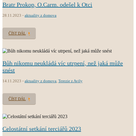
Bratr Prokop, O.Carm. odešel k Otci
28.11.2023
aktuality z domova
ČÍST DÁL
Bůh nikomu neukládá víc utrpení, než jaká může
snést
14.11.2023
aktuality z domova
,
Terezie z Avily
ČÍST DÁL
Celostátní setkání terciářů 2023