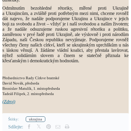
Odmítnutím bezohledné rétoriky, mířené proti Ukrajině
a Ukrajincům, a zvláště proti potřebným mezi nimi, chceme rovněž
dát najevo, že nadále podporujeme Ukrajinu a Ukrajince v jejich
boji za svobodu a život – vždyť je i naší svobodou a naším životem;
a že nadále odsuzujeme ruskou agresivní rétoriku a politiku,
zamířenou v prvé řadě proti Ukrajině, ale výslovně i proti národům
Západu, naši Českou republiku nevyjímaje. Podporujeme rovněž
všechny členy našich církví, kteří se ukrajinským uprchlíkům u nás
s láskou věnují. A žádáme vládní koalici, aby přestala lavírovat,
nýbrž solidárním slovem a činem se statečně přiznala ke
křesťanským i demokratickým hodnotám.
Předsednictvo Rady Církve bratrské
David Novák, předseda
Bronislav Matulík, 1. místopředseda
Tadeáš Filipek, 2. místopředseda
(Zdroj)
Štítky:
ukrajina
Sdílejte: