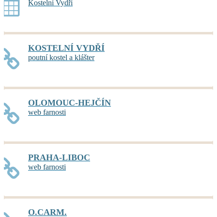
Kostelní Vydří
KOSTELNÍ VYDŘÍ
poutní kostel a klášter
OLOMOUC-HEJČÍN
web farnosti
PRAHA-LIBOC
web farnosti
O.CARM.