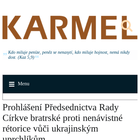
Kdo miluje peníze, peněz se nenasytí, kdo miluje hojnost, nemá nikdy
dost. (Kaz 5,9)
Menu
Prohlášení Předsednictva Rady
Církve bratrské proti nenávistné
rétorice vůči ukrajinským
uprchlíkům