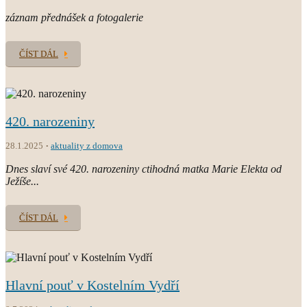
záznam přednášek a fotogalerie
ČÍST DÁL
420. narozeniny
28.1.2025
aktuality z domova
Dnes slaví své 420. narozeniny ctihodná matka Marie Elekta od
Ježíše...
ČÍST DÁL
Hlavní pouť v Kostelním Vydří