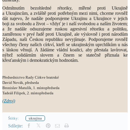
Odmítnutím bezohledné rétoriky, mířené proti Ukrajině
a Ukrajincům, a zvláště proti potřebným mezi nimi, chceme rovněž
dát najevo, že nadále podporujeme Ukrajinu a Ukrajince v jejich
boji za svobodu a život – vždyť je i naší svobodou a naším životem;
a že nadále odsuzujeme ruskou agresivní rétoriku a politiku,
zamířenou v prvé řadě proti Ukrajině, ale výslovně i proti národům
Západu, naši Českou republiku nevyjímaje. Podporujeme rovněž
všechny členy našich církví, kteří se ukrajinským uprchlíkům u nás
s láskou věnují. A žádáme vládní koalici, aby přestala lavírovat,
nýbrž solidárním slovem a činem se statečně přiznala ke
křesťanským i demokratickým hodnotám.
Předsednictvo Rady Církve bratrské
David Novák, předseda
Bronislav Matulík, 1. místopředseda
Tadeáš Filipek, 2. místopředseda
(Zdroj)
Štítky:
ukrajina
Sdílejte: