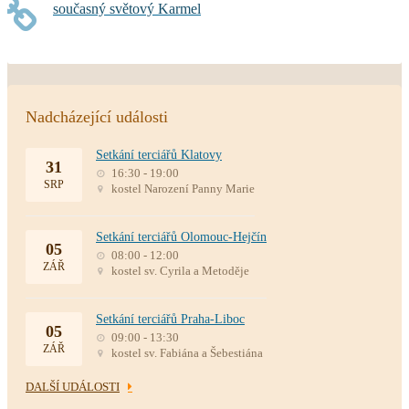
současný světový Karmel
Nadcházející události
Setkání terciářů Klatovy
31
16:30 - 19:00
SRP
kostel Narození Panny Marie
Setkání terciářů Olomouc-Hejčín
05
08:00 - 12:00
ZÁŘ
kostel sv. Cyrila a Metoděje
Setkání terciářů Praha-Liboc
05
09:00 - 13:30
ZÁŘ
kostel sv. Fabiána a Šebestiána
DALŠÍ UDÁLOSTI