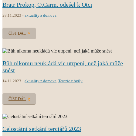
Bratr Prokop, O.Carm. odešel k Otci
28.11.2023
aktuality z domova
ČÍST DÁL
Bůh nikomu neukládá víc utrpení, než jaká může
snést
14.11.2023
aktuality z domova
,
Terezie z Avily
ČÍST DÁL
Celostátní setkání terciářů 2023