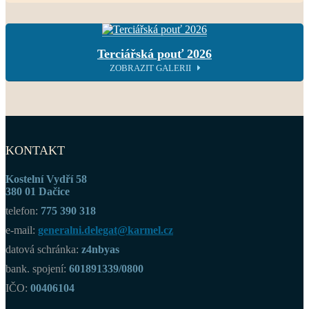
Terciářská pouť 2026
ZOBRAZIT GALERII
KONTAKT
Kostelní Vydří 58
380 01 Dačice
telefon:
775 390 318
e-mail:
generalni.delegat@karmel.cz
datová schránka:
z4nbyas
bank. spojení:
601891339/0800
IČO:
00406104