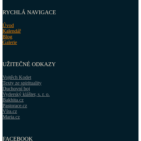
RYCHLÁ NAVIGACE
Úvod
Kalendář
Blog
Galerie
UŽITEČNÉ ODKAZY
Vojtěch Kodet
Texty ze spirituality
Duchovní boj
Vyderský klášter, s. r. o.
Bakhita.cz
Pastorace.cz
Víra.cz
Maria.cz
FACEBOOK