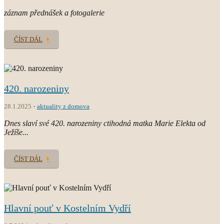
záznam přednášek a fotogalerie
ČÍST DÁL
420. narozeniny
28.1.2025
aktuality z domova
Dnes slaví své 420. narozeniny ctihodná matka Marie Elekta od
Ježíše...
ČÍST DÁL
Hlavní pouť v Kostelním Vydří