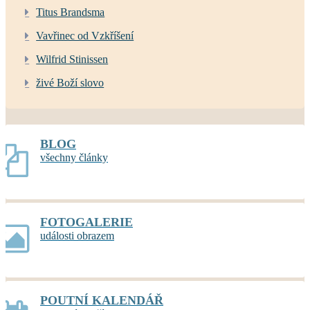
Titus Brandsma
Vavřinec od Vzkříšení
Wilfrid Stinissen
živé Boží slovo
BLOG
všechny články
FOTOGALERIE
události obrazem
POUTNÍ KALENDÁŘ