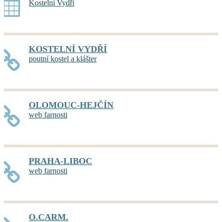
Kostelní Vydří
KOSTELNÍ VYDŘÍ
poutní kostel a klášter
OLOMOUC-HEJČÍN
web farnosti
PRAHA-LIBOC
web farnosti
O.CARM.