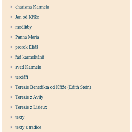
charisma Karmelu
Jan od Kříže
modlitby
Panna Maria
prorok Eliáš
řád karmelitánů
svatí Karmelu
terciáři
Terezie Benedikta od Kříže (Edith Stein)
Terezie z Avily
Terezie z Lisieux
texty
texty z tradice