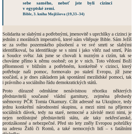
sebe samého, neboť jste byli cizinci
v egyptské zemi.
Bible, 3. kniha Mojžíšova (19,33–34)
Solidarita se slabými a potřebnými, jmenovitě s uprchlíky a cizinci je
jedním z morálních imperativů, které nám vštěpuje Bible. Sám Ježíš
se za svého pozemského působení a ve své smrti se slabými
identifikoval, ba identifikuje se s nimi i jako vítěz nad smrtí, Pán
a Soudce světa: Jak jsme se chovali k nuzným a cizím, tak se
chováme přímo k němu osobně; on je v nich. Toto vědomí Boží
přítomnosti v bližním a potřebném, konkrétně v cizinci, který
potřebuje naši pomoc, formovalo po staletí Evropu, jíž jsme
součástí, a je dnes základem jak spontánní mezilidské pomoci, tak
i právního a sociálního řádu demokratických států.
Proto důrazně odmítáme nenávistnou rétoriku některých
představitelů současné vládní garnitury, zejména předsedy
sněmovny PČR Tomia Okamury. Cílit adresně na Ukrajince, tedy
jednu konkrétní národnostní skupinu, a mezi nimi na příjemce
sociálních dávek, tedy na staré, nemocné a závislé mezi nimi, je
nejen nedůstojné představitelů státu, ale taky nekřesťanské,
protizákonné a nebezpečné. Před sto lety zněly Evropou pohrůžky
na adresu Židů či Romů, a také nemocných lidí – s fatálními
důsledky.