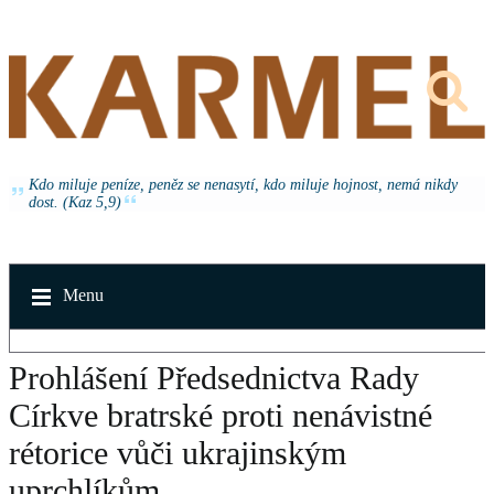
Kdo miluje peníze, peněz se nenasytí, kdo miluje hojnost, nemá nikdy
dost. (Kaz 5,9)
Menu
Prohlášení Předsednictva Rady
Církve bratrské proti nenávistné
rétorice vůči ukrajinským
uprchlíkům