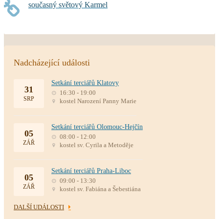
současný světový Karmel
Nadcházející události
Setkání terciářů Klatovy
31
16:30 - 19:00
SRP
kostel Narození Panny Marie
Setkání terciářů Olomouc-Hejčín
05
08:00 - 12:00
ZÁŘ
kostel sv. Cyrila a Metoděje
Setkání terciářů Praha-Liboc
05
09:00 - 13:30
ZÁŘ
kostel sv. Fabiána a Šebestiána
DALŠÍ UDÁLOSTI