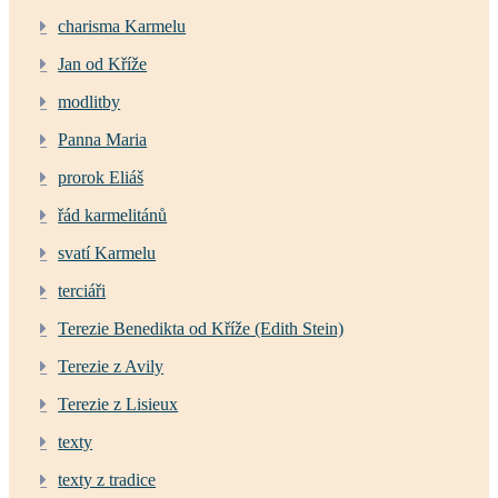
charisma Karmelu
Jan od Kříže
modlitby
Panna Maria
prorok Eliáš
řád karmelitánů
svatí Karmelu
terciáři
Terezie Benedikta od Kříže (Edith Stein)
Terezie z Avily
Terezie z Lisieux
texty
texty z tradice