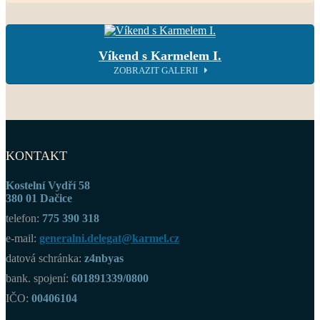
Víkend s Karmelem I.
ZOBRAZIT GALERII
KONTAKT
Kostelní Vydří 58
380 01 Dačice
telefon:
775 390 318
e-mail:
generalni.delegat@karmel.cz
datová schránka:
z4nbyas
bank. spojení:
601891339/0800
IČO:
00406104