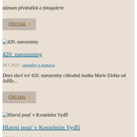
záznam přednášek a fotogalerie
ČÍST DÁL
420. narozeniny
28.1.2025
aktuality z domova
Dnes slaví své 420. narozeniny ctihodná matka Marie Elekta od
Ježíše...
ČÍST DÁL
Hlavní pouť v Kostelním Vydří