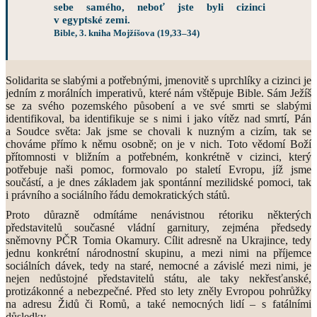
sebe samého, neboť jste byli cizinci
v egyptské zemi.
Bible, 3. kniha Mojžíšova (19,33–34)
Solidarita se slabými a potřebnými, jmenovitě s uprchlíky a cizinci je
jedním z morálních imperativů, které nám vštěpuje Bible. Sám Ježíš
se za svého pozemského působení a ve své smrti se slabými
identifikoval, ba identifikuje se s nimi i jako vítěz nad smrtí, Pán
a Soudce světa: Jak jsme se chovali k nuzným a cizím, tak se
chováme přímo k němu osobně; on je v nich. Toto vědomí Boží
přítomnosti v bližním a potřebném, konkrétně v cizinci, který
potřebuje naši pomoc, formovalo po staletí Evropu, jíž jsme
součástí, a je dnes základem jak spontánní mezilidské pomoci, tak
i právního a sociálního řádu demokratických států.
Proto důrazně odmítáme nenávistnou rétoriku některých
představitelů současné vládní garnitury, zejména předsedy
sněmovny PČR Tomia Okamury. Cílit adresně na Ukrajince, tedy
jednu konkrétní národnostní skupinu, a mezi nimi na příjemce
sociálních dávek, tedy na staré, nemocné a závislé mezi nimi, je
nejen nedůstojné představitelů státu, ale taky nekřesťanské,
protizákonné a nebezpečné. Před sto lety zněly Evropou pohrůžky
na adresu Židů či Romů, a také nemocných lidí – s fatálními
důsledky.