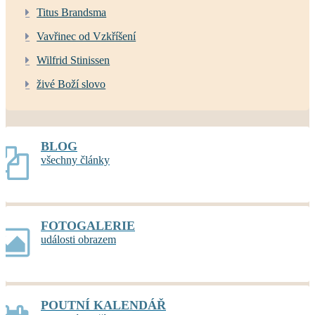
Titus Brandsma
Vavřinec od Vzkříšení
Wilfrid Stinissen
živé Boží slovo
BLOG
všechny články
FOTOGALERIE
události obrazem
POUTNÍ KALENDÁŘ