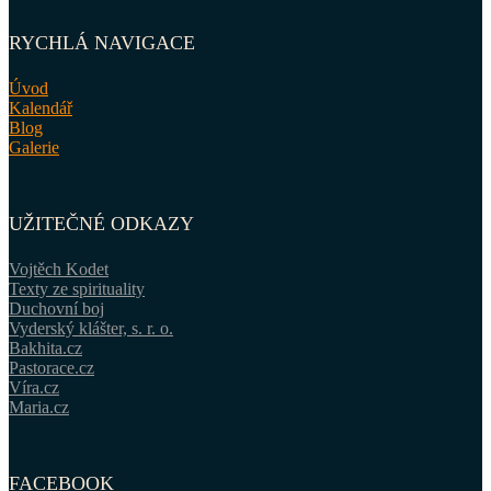
RYCHLÁ NAVIGACE
Úvod
Kalendář
Blog
Galerie
UŽITEČNÉ ODKAZY
Vojtěch Kodet
Texty ze spirituality
Duchovní boj
Vyderský klášter, s. r. o.
Bakhita.cz
Pastorace.cz
Víra.cz
Maria.cz
FACEBOOK