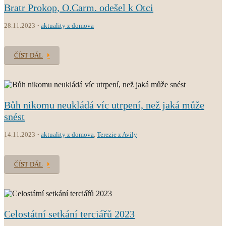
Bratr Prokop, O.Carm. odešel k Otci
28.11.2023
aktuality z domova
ČÍST DÁL
Bůh nikomu neukládá víc utrpení, než jaká může
snést
14.11.2023
aktuality z domova
,
Terezie z Avily
ČÍST DÁL
Celostátní setkání terciářů 2023