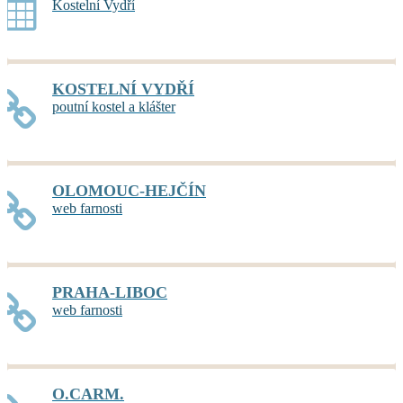
Kostelní Vydří
KOSTELNÍ VYDŘÍ
poutní kostel a klášter
OLOMOUC-HEJČÍN
web farnosti
PRAHA-LIBOC
web farnosti
O.CARM.