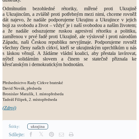
Odmítnutím bezohledné rétoriky, mířené proti Ukrajině
a Ukrajincům, a zvláště proti potřebným mezi nimi, chceme rovněž
dát najevo, že nadále podporujeme Ukrajinu a Ukrajince v jejich
boji za svobodu a život – vždyť je i naší svobodou a naším životem;
a že nadále odsuzujeme ruskou agresivní rétoriku a politiku,
zamířenou v prvé řadě proti Ukrajině, ale výslovně i proti národům
Západu, naši Českou republiku nevyjímaje. Podporujeme rovněž
všechny členy našich církví, kteří se ukrajinským uprchlíkům u nás
s láskou věnují. A žádáme vládní koalici, aby přestala lavírovat,
nýbrž solidárním slovem a činem se statečně přiznala ke
křesťanským i demokratickým hodnotám.
Předsednictvo Rady Církve bratrské
David Novák, předseda
Bronislav Matulík, 1. místopředseda
Tadeáš Filipek, 2. místopředseda
(Zdroj)
Štítky:
ukrajina
Sdílejte: