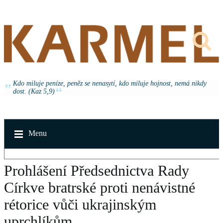
Kdo miluje peníze, peněz se nenasytí, kdo miluje hojnost, nemá nikdy
dost. (Kaz 5,9)
Menu
Prohlášení Předsednictva Rady
Církve bratrské proti nenávistné
rétorice vůči ukrajinským
uprchlíkům