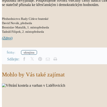
republiku nevyjímaje. Podporujeme rovněž všechny členy našich církv
se statečně přiznala ke křesťanským i demokratickým hodnotám.
Předsednictvo Rady Církve bratrské
David Novák, předseda
Bronislav Matulík, 1. místopředseda
Tadeáš Filipek, 2. místopředseda
(Zdroj)
Štítky:
ukrajina
Sdílejte:
Mohlo by Vás také zajímat