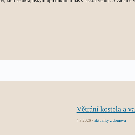
í, kteří se ukrajinským uprchlíkům u nás s láskou věnují. A žádáme vlá
Větrání kostela a v
4.8.2026
aktuality z domova