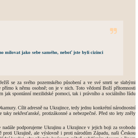
ho milovat jako sebe samého, neboť jste byli cizinci
m Ježíš se za svého pozemského působení a ve své smrti se slabými
áme přímo k němu osobně; on je v nich. Toto vědomí Boží přítomnosti
em jak spontánní mezilidské pomoci, tak i právního a sociálního řádu
amury. Cílit adresně na Ukrajince, tedy jednu konkrétní národnostní
le taky nekřesťanské, protizákonné a nebezpečné. Před sto lety zněly
e nadále podporujeme Ukrajinu a Ukrajince v jejich boji za svobodu
ě proti Ukrajině, ale výslovně i proti národům Západu, naši Českou