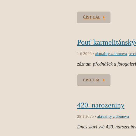
ČÍST DÁL
Pouť karmelitánskýc
1.6.2026
aktuality z domova
,
terci
záznam přednášek a fotogaler
ČÍST DÁL
420. narozeniny
28.1.2025
aktuality z domova
Dnes slaví své 420. narozeniny