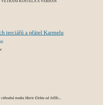
VĚTRÁNÍ KOSTELA A VARHAN
h terciářů a přátel Karmelu
áři
ie
 ctihodná matka Marie Elekta od Ježíše...