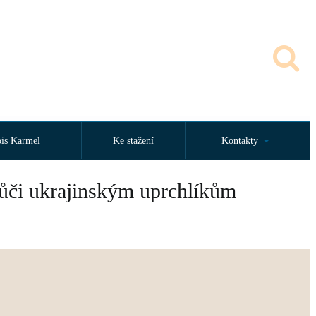
is Karmel
Ke stažení
Kontakty
 vůči ukrajinským uprchlíkům