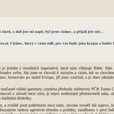
žízeň, a dali jste mi napít, byl jsem cizinec, a přijali jste mě…
užovat. Cizinec, který s vámi sídlí, pro vás bude jako krajan a budeš 
nci je jedním z morálních imperativů, které nám vštěpuje Bible. Sá
án a Soudce světa: Jak jsme se chovali k nuzným a cizím, tak se chov
moc, formovalo po staletí Evropu, jíž jsme součástí, a je dnes základ
ů současné vládní garnitury, zejména předsedy sněmovny PČR Tomia Ok
emocné a závislé mezi nimi, je nejen nedůstojné představitelů státu, a
 fatálními důsledky.
m, a zvláště proti potřebným mezi nimi, chceme rovněž dát najevo, ž
dsuzujeme ruskou agresivní rétoriku a politiku, zamířenou v prvé řad