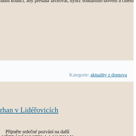
dní koalici, aby přestala lavírovat, nýbrž solidárním slovem a činem
Kategorie:
aktuality z domova
arhan v Lidéřovicích
Přijměte srdečné pozvání na další