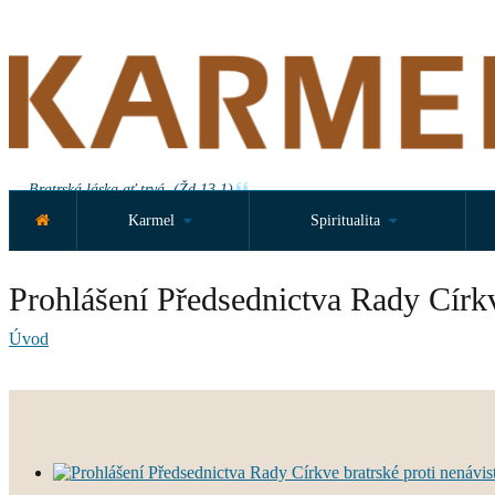
Bratrská láska ať trvá. (Žd 13,1)
Karmel
Spiritualita
Prohlášení Předsednictva Rady Církv
Úvod