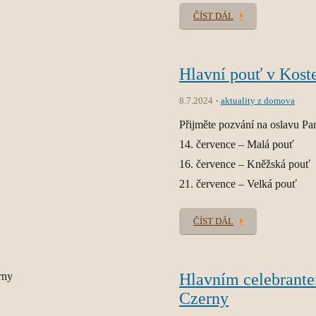
ČÍST DÁL
Hlavní pouť v Kost
8.7.2024
aktuality z domova
Přijměte pozvání na oslavu P
14. července – Malá pouť
16. července – Kněžská pouť
21. července – Velká pouť
ČÍST DÁL
Hlavním celebrante
Czerny