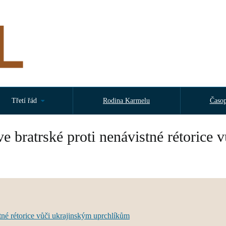
Třetí řád
Rodina Karmelu
Časop
e bratrské proti nenávistné rétorice