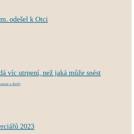
m. odešel k Otci
á víc utrpení, než jaká může snést
erezie z Avily
erciářů 2023