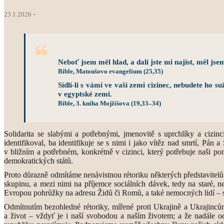
23.1.2026
Neboť jsem měl hlad, a dali jste mi najíst, měl jsem 
Bible, Matoušovo evangelium (25,35)
Sídlí-li s vámi ve vaší zemi cizinec, nebudete ho s
v egyptské zemi.
Bible, 3. kniha Mojžíšova (19,33–34)
Solidarita se slabými a potřebnými, jmenovitě s uprchlíky a cizi
identifikoval, ba identifikuje se s nimi i jako vítěz nad smrtí, P
v bližním a potřebném, konkrétně v cizinci, který potřebuje naši po
demokratických států.
Proto důrazně odmítáme nenávistnou rétoriku některých představitel
skupinu, a mezi nimi na příjemce sociálních dávek, tedy na staré, n
Evropou pohrůžky na adresu Židů či Romů, a také nemocných lidí – s
Odmítnutím bezohledné rétoriky, mířené proti Ukrajině a Ukrajinců
a život – vždyť je i naší svobodou a naším životem; a že nadále o