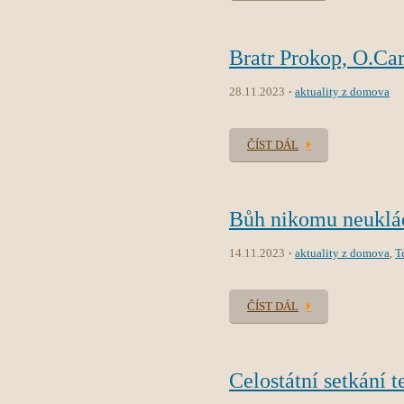
Bratr Prokop, O.Car
28.11.2023
aktuality z domova
ČÍST DÁL
Bůh nikomu neuklád
14.11.2023
aktuality z domova
,
T
ČÍST DÁL
Celostátní setkání t