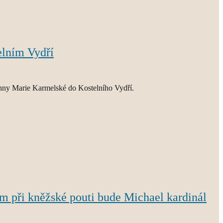
elním Vydří
anny Marie Karmelské do Kostelního Vydří.
m při kněžské pouti bude Michael kardinál