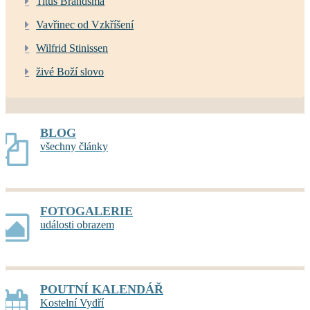
Titus Brandsma
Vavřinec od Vzkříšení
Wilfrid Stinissen
živé Boží slovo
BLOG
všechny články
FOTOGALERIE
události obrazem
POUTNÍ KALENDÁŘ
Kostelní Vydří