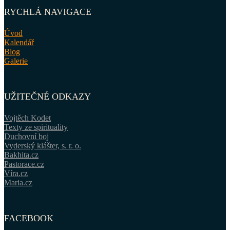
RYCHLÁ NAVIGACE
Úvod
Kalendář
Blog
Galerie
UŽITEČNÉ ODKAZY
Vojtěch Kodet
Texty ze spirituality
Duchovní boj
Vyderský klášter, s. r. o.
Bakhita.cz
Pastorace.cz
Víra.cz
Maria.cz
FACEBOOK