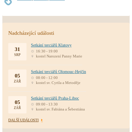
Nadcházející události
Setkání terciářů Klatovy
31
16:30 - 19:00
SRP
kostel Narození Panny Marie
Setkání terciářů Olomouc-Hejčín
05
08:00 - 12:00
ZÁŘ
kostel sv. Cyrila a Metoděje
Setkání terciářů Praha-Liboc
05
09:00 - 13:30
ZÁŘ
kostel sv. Fabiána a Šebestiána
DALŠÍ UDÁLOSTI