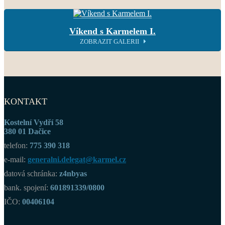
Víkend s Karmelem I.
ZOBRAZIT GALERII
KONTAKT
Kostelní Vydří 58
380 01 Dačice
telefon:
775 390 318
e-mail:
generalni.delegat@karmel.cz
datová schránka:
z4nbyas
bank. spojení:
601891339/0800
IČO:
00406104