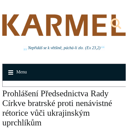
Nepřidáš se k většině, páchá-li zlo. (Ex 23,2)
Menu
Prohlášení Předsednictva Rady
Církve bratrské proti nenávistné
rétorice vůči ukrajinským
uprchlíkům