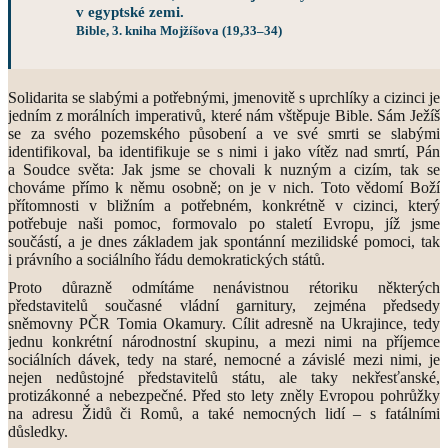
v egyptské zemi.
Bible, 3. kniha Mojžíšova (19,33–34)
Solidarita se slabými a potřebnými, jmenovitě s uprchlíky a cizinci je
jedním z morálních imperativů, které nám vštěpuje Bible. Sám Ježíš
se za svého pozemského působení a ve své smrti se slabými
identifikoval, ba identifikuje se s nimi i jako vítěz nad smrtí, Pán
a Soudce světa: Jak jsme se chovali k nuzným a cizím, tak se
chováme přímo k němu osobně; on je v nich. Toto vědomí Boží
přítomnosti v bližním a potřebném, konkrétně v cizinci, který
potřebuje naši pomoc, formovalo po staletí Evropu, jíž jsme
součástí, a je dnes základem jak spontánní mezilidské pomoci, tak
i právního a sociálního řádu demokratických států.
Proto důrazně odmítáme nenávistnou rétoriku některých
představitelů současné vládní garnitury, zejména předsedy
sněmovny PČR Tomia Okamury. Cílit adresně na Ukrajince, tedy
jednu konkrétní národnostní skupinu, a mezi nimi na příjemce
sociálních dávek, tedy na staré, nemocné a závislé mezi nimi, je
nejen nedůstojné představitelů státu, ale taky nekřesťanské,
protizákonné a nebezpečné. Před sto lety zněly Evropou pohrůžky
na adresu Židů či Romů, a také nemocných lidí – s fatálními
důsledky.