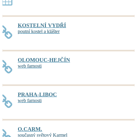
KOSTELNÍ VYDŘÍ
poutní kostel a klášter
OLOMOUC-HEJČÍN
web farnosti
PRAHA-LIBOC
web farnosti
O.CARM.
současný světový Karmel