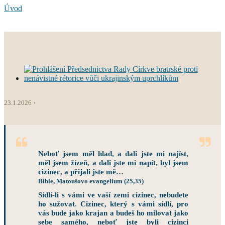
Úvod
23.1.2026
Neboť jsem měl hlad, a dali jste mi najíst,
měl jsem žízeň, a dali jste mi napít, byl jsem
cizinec, a přijali jste mě…
Bible, Matoušovo evangelium (25,35)
Sídlí-li s vámi ve vaší zemi cizinec, nebudete
ho sužovat. Cizinec, který s vámi sídlí, pro
vás bude jako krajan a budeš ho milovat jako
sebe samého, neboť jste byli cizinci