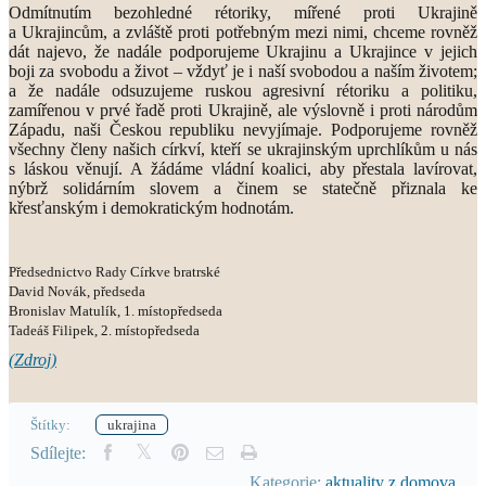
Odmítnutím bezohledné rétoriky, mířené proti Ukrajině
a Ukrajincům, a zvláště proti potřebným mezi nimi, chceme rovněž
dát najevo, že nadále podporujeme Ukrajinu a Ukrajince v jejich
boji za svobodu a život – vždyť je i naší svobodou a naším životem;
a že nadále odsuzujeme ruskou agresivní rétoriku a politiku,
zamířenou v prvé řadě proti Ukrajině, ale výslovně i proti národům
Západu, naši Českou republiku nevyjímaje. Podporujeme rovněž
všechny členy našich církví, kteří se ukrajinským uprchlíkům u nás
s láskou věnují. A žádáme vládní koalici, aby přestala lavírovat,
nýbrž solidárním slovem a činem se statečně přiznala ke
křesťanským i demokratickým hodnotám.
Předsednictvo Rady Církve bratrské
David Novák, předseda
Bronislav Matulík, 1. místopředseda
Tadeáš Filipek, 2. místopředseda
(Zdroj)
Štítky:
ukrajina
Sdílejte:
Kategorie:
aktuality z domova