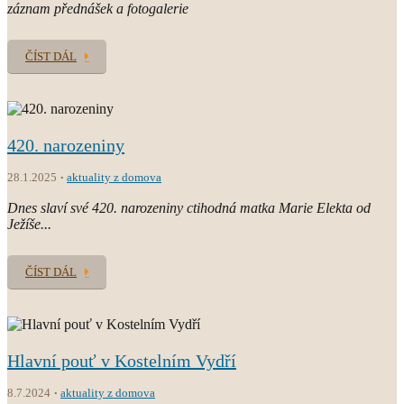
záznam přednášek a fotogalerie
ČÍST DÁL
420. narozeniny
28.1.2025
aktuality z domova
Dnes slaví své 420. narozeniny ctihodná matka Marie Elekta od
Ježíše...
ČÍST DÁL
Hlavní pouť v Kostelním Vydří
8.7.2024
aktuality z domova