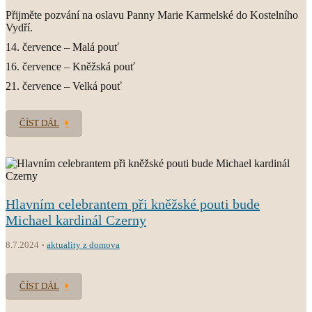
Přijměte pozvání na oslavu Panny Marie Karmelské do Kostelního
Vydří.
14. července – Malá pouť
16. července – Kněžská pouť
21. července – Velká pouť
ČÍST DÁL
Hlavním celebrantem při kněžské pouti bude
Michael kardinál Czerny
8.7.2024
aktuality z domova
ČÍST DÁL