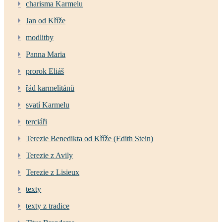
charisma Karmelu
Jan od Kříže
modlitby
Panna Maria
prorok Eliáš
řád karmelitánů
svatí Karmelu
terciáři
Terezie Benedikta od Kříže (Edith Stein)
Terezie z Avily
Terezie z Lisieux
texty
texty z tradice