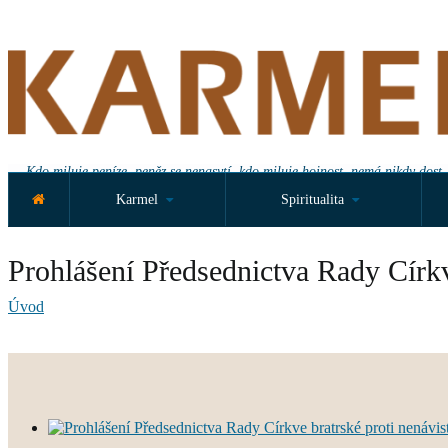
Kdo miluje peníze, peněz se nenasytí, kdo miluje hojnost, nemá nikdy dost.
Karmel
Spiritualita
Prohlášení Předsednictva Rady Církv
Úvod