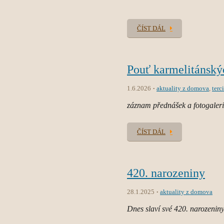
ČÍST DÁL
Pouť karmelitánskýc
1.6.2026
aktuality z domova
,
terci
záznam přednášek a fotogaler
ČÍST DÁL
420. narozeniny
28.1.2025
aktuality z domova
Dnes slaví své 420. narozeniny