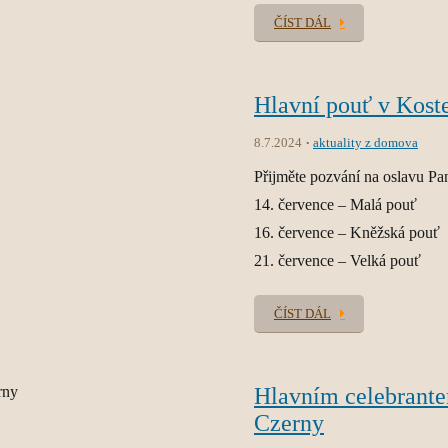
ČÍST DÁL
Hlavní pouť v Kost
8.7.2024
aktuality z domova
Přijměte pozvání na oslavu P
14. července – Malá pouť
16. července – Kněžská pouť
21. července – Velká pouť
ČÍST DÁL
Hlavním celebrante
Czerny