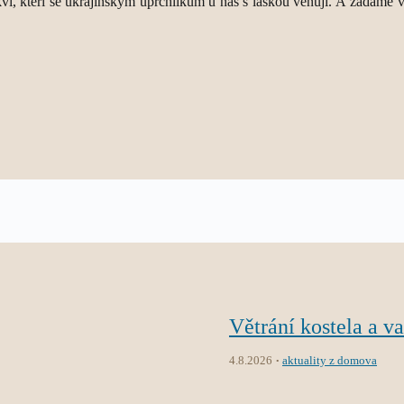
í, kteří se ukrajinským uprchlíkům u nás s láskou věnují. A žádáme vlá
Větrání kostela a v
4.8.2026
aktuality z domova