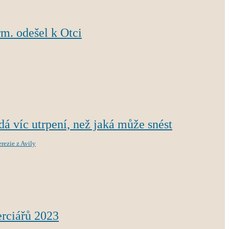
m. odešel k Otci
á víc utrpení, než jaká může snést
erezie z Avily
erciářů 2023