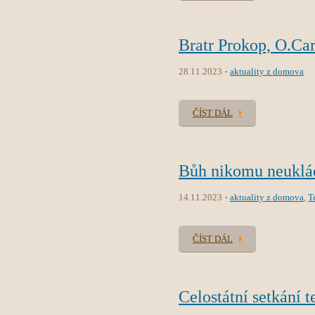
Bratr Prokop, O.Car
28.11.2023
aktuality z domova
ČÍST DÁL
Bůh nikomu neuklád
14.11.2023
aktuality z domova
,
T
ČÍST DÁL
Celostátní setkání t