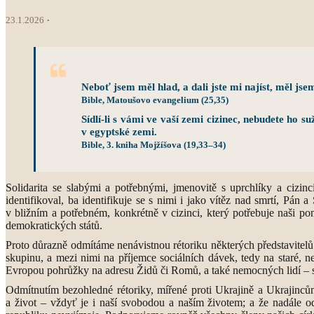
23.1.2026
Neboť jsem měl hlad, a dali jste mi najíst, měl jsem 
Bible, Matoušovo evangelium (25,35)
Sídlí-li s vámi ve vaší zemi cizinec, nebudete ho s
v egyptské zemi.
Bible, 3. kniha Mojžíšova (19,33–34)
Solidarita se slabými a potřebnými, jmenovitě s uprchlíky a cizi
identifikoval, ba identifikuje se s nimi i jako vítěz nad smrtí, P
v bližním a potřebném, konkrétně v cizinci, který potřebuje naši po
demokratických států.
Proto důrazně odmítáme nenávistnou rétoriku některých představitel
skupinu, a mezi nimi na příjemce sociálních dávek, tedy na staré, n
Evropou pohrůžky na adresu Židů či Romů, a také nemocných lidí – s
Odmítnutím bezohledné rétoriky, mířené proti Ukrajině a Ukrajinců
a život – vždyť je i naší svobodou a naším životem; a že nadále o