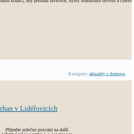
dní koalici, aby přestala lavírovat, nýbrž solidárním slovem a činem
Kategorie:
aktuality z domova
arhan v Lidéřovicích
Přijměte srdečné pozvání na další