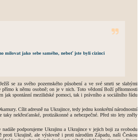
ho milovat jako sebe samého, neboť jste byli cizinci
m Ježíš se za svého pozemského působení a ve své smrti se slabými
áme přímo k němu osobně; on je v nich. Toto vědomí Boží přítomnosti
em jak spontánní mezilidské pomoci, tak i právního a sociálního řádu
amury. Cílit adresně na Ukrajince, tedy jednu konkrétní národnostní
le taky nekřesťanské, protizákonné a nebezpečné. Před sto lety zněly
e nadále podporujeme Ukrajinu a Ukrajince v jejich boji za svobodu
ě proti Ukrajině, ale výslovně i proti národům Západu, naši Českou