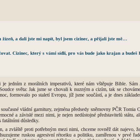
žízeň, a dali jste mi napít, byl jsem cizinec, a přijali jste mě…
užovat. Cizinec, který s vámi sídlí, pro vás bude jako krajan a budeš 
nci je jedním z morálních imperativů, které nám vštěpuje Bible. Sá
án a Soudce světa: Jak jsme se chovali k nuzným a cizím, tak se chov
moc, formovalo po staletí Evropu, jíž jsme součástí, a je dnes základ
ů současné vládní garnitury, zejména předsedy sněmovny PČR Tomia Ok
emocné a závislé mezi nimi, je nejen nedůstojné představitelů státu, a
 fatálními důsledky.
m, a zvláště proti potřebným mezi nimi, chceme rovněž dát najevo, ž
dsuzujeme ruskou agresivní rétoriku a politiku, zamířenou v prvé řad