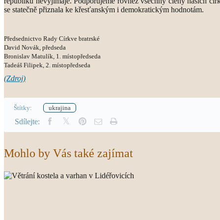
republiku nevyjímaje. Podporujeme rovněž všechny členy našich církv
se statečně přiznala ke křesťanským i demokratickým hodnotám.
Předsednictvo Rady Církve bratrské
David Novák, předseda
Bronislav Matulík, 1. místopředseda
Tadeáš Filipek, 2. místopředseda
(Zdroj)
Štítky:
ukrajina
Sdílejte:
Mohlo by Vás také zajímat