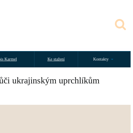
is Karmel
Ke stažení
Kontakty
 vůči ukrajinským uprchlíkům