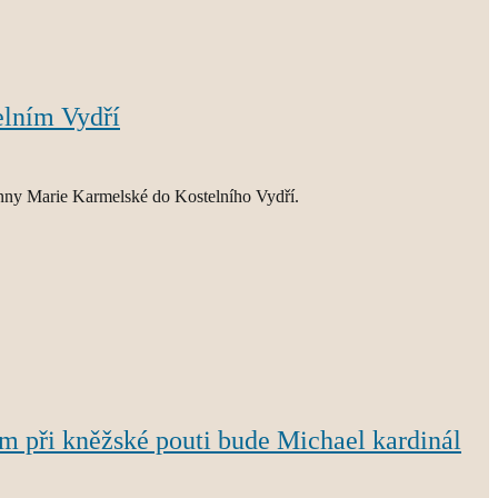
elním Vydří
anny Marie Karmelské do Kostelního Vydří.
m při kněžské pouti bude Michael kardinál