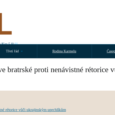
 (Kaz 5,9)
Třetí řád
Rodina Karmelu
Časop
e bratrské proti nenávistné rétorice