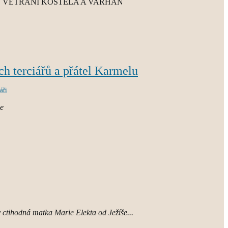
VĚTRÁNÍ KOSTELA A VARHAN
h terciářů a přátel Karmelu
áři
ie
 ctihodná matka Marie Elekta od Ježíše...