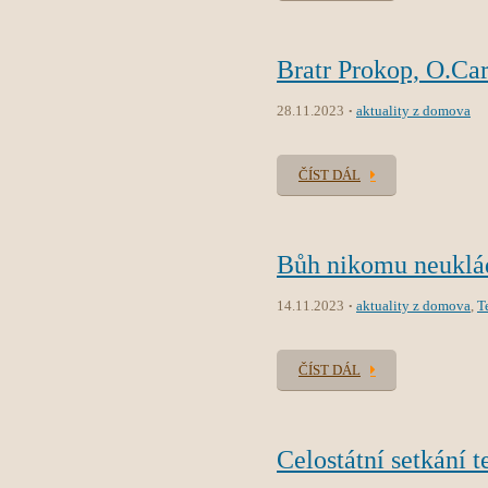
Bratr Prokop, O.Car
28.11.2023
aktuality z domova
ČÍST DÁL
Bůh nikomu neuklád
14.11.2023
aktuality z domova
,
T
ČÍST DÁL
Celostátní setkání t