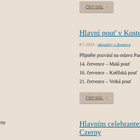
ČÍST DÁL
Hlavní pouť v Kost
8.7.2024
aktuality z domova
Přijměte pozvání na oslavu P
14. července – Malá pouť
16. července – Kněžská pouť
21. července – Velká pouť
ČÍST DÁL
Hlavním celebrante
Czerny