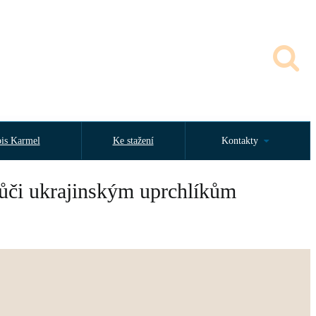
is Karmel
Ke stažení
Kontakty
 vůči ukrajinským uprchlíkům