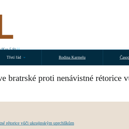
 (Kaz 5,9)
Třetí řád
Rodina Karmelu
Časop
e bratrské proti nenávistné rétorice