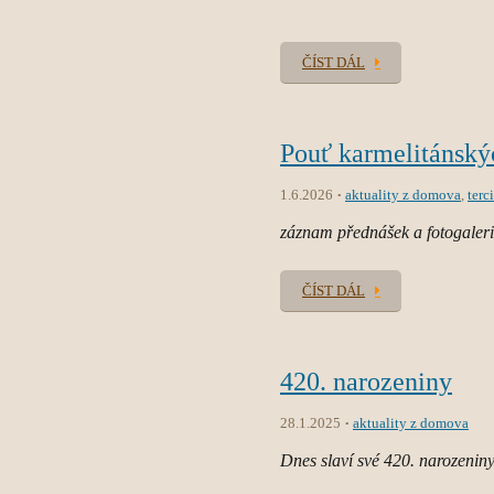
ČÍST DÁL
Pouť karmelitánskýc
1.6.2026
aktuality z domova
,
terci
záznam přednášek a fotogaler
ČÍST DÁL
420. narozeniny
28.1.2025
aktuality z domova
Dnes slaví své 420. narozeniny