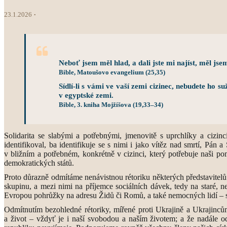
23.1.2026
Neboť jsem měl hlad, a dali jste mi najíst, měl jsem 
Bible, Matoušovo evangelium (25,35)
Sídlí-li s vámi ve vaší zemi cizinec, nebudete ho s
v egyptské zemi.
Bible, 3. kniha Mojžíšova (19,33–34)
Solidarita se slabými a potřebnými, jmenovitě s uprchlíky a cizi
identifikoval, ba identifikuje se s nimi i jako vítěz nad smrtí, P
v bližním a potřebném, konkrétně v cizinci, který potřebuje naši po
demokratických států.
Proto důrazně odmítáme nenávistnou rétoriku některých představitel
skupinu, a mezi nimi na příjemce sociálních dávek, tedy na staré, n
Evropou pohrůžky na adresu Židů či Romů, a také nemocných lidí – s
Odmítnutím bezohledné rétoriky, mířené proti Ukrajině a Ukrajinců
a život – vždyť je i naší svobodou a naším životem; a že nadále o