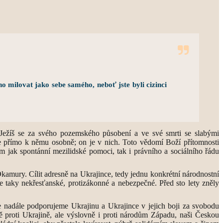
ho milovat jako sebe samého, neboť jste byli cizinci
m Ježíš se za svého pozemského působení a ve své smrti se slabými
áme přímo k němu osobně; on je v nich. Toto vědomí Boží přítomnosti
em jak spontánní mezilidské pomoci, tak i právního a sociálního řádu
amury. Cílit adresně na Ukrajince, tedy jednu konkrétní národnostní
le taky nekřesťanské, protizákonné a nebezpečné. Před sto lety zněly
e nadále podporujeme Ukrajinu a Ukrajince v jejich boji za svobodu
ě proti Ukrajině, ale výslovně i proti národům Západu, naši Českou