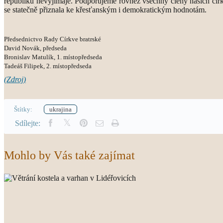
republiku nevyjímaje. Podporujeme rovněž všechny členy našich církv
se statečně přiznala ke křesťanským i demokratickým hodnotám.
Předsednictvo Rady Církve bratrské
David Novák, předseda
Bronislav Matulík, 1. místopředseda
Tadeáš Filipek, 2. místopředseda
(Zdroj)
Štítky:
ukrajina
Sdílejte:
Mohlo by Vás také zajímat