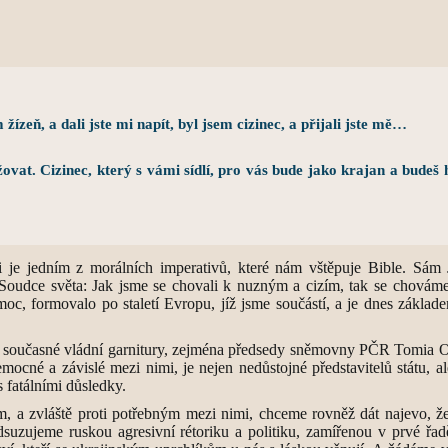
žízeň, a dali jste mi napít, byl jsem cizinec, a přijali jste mě…
užovat. Cizinec, který s vámi sídlí, pro vás bude jako krajan a budeš 
nci je jedním z morálních imperativů, které nám vštěpuje Bible. Sá
án a Soudce světa: Jak jsme se chovali k nuzným a cizím, tak se chov
moc, formovalo po staletí Evropu, jíž jsme součástí, a je dnes základ
ů současné vládní garnitury, zejména předsedy sněmovny PČR Tomia Ok
emocné a závislé mezi nimi, je nejen nedůstojné představitelů státu, a
 fatálními důsledky.
m, a zvláště proti potřebným mezi nimi, chceme rovněž dát najevo, ž
dsuzujeme ruskou agresivní rétoriku a politiku, zamířenou v prvé řad