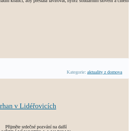
dní koalici, aby přestala lavírovat, nýbrž solidárním slovem a činem
Kategorie:
aktuality z domova
arhan v Lidéřovicích
Přijměte srdečné pozvání na další