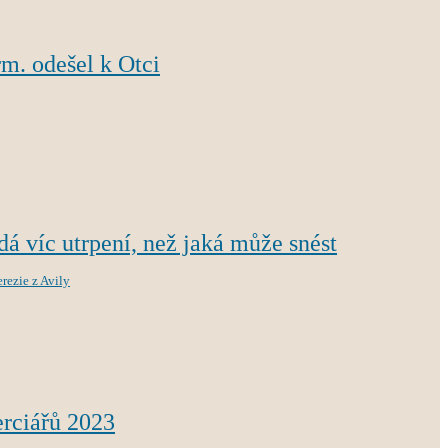
m. odešel k Otci
á víc utrpení, než jaká může snést
erezie z Avily
erciářů 2023