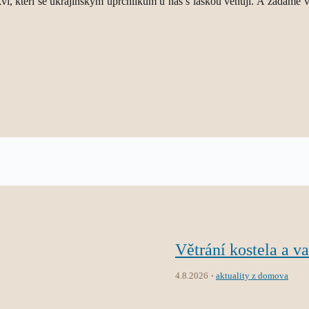
í, kteří se ukrajinským uprchlíkům u nás s láskou věnují. A žádáme vlá
Větrání kostela a v
4.8.2026
aktuality z domova