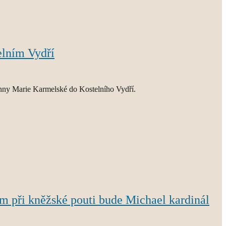
elním Vydří
anny Marie Karmelské do Kostelního Vydří.
m při kněžské pouti bude Michael kardinál