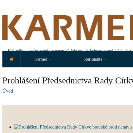
Kdo miluje peníze, peněz se nenasytí, kdo miluje hojnost, nemá nikdy dost.
Karmel
Spiritualita
Prohlášení Předsednictva Rady Církv
Úvod