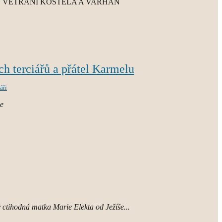
VĚTRÁNÍ KOSTELA A VARHAN
h terciářů a přátel Karmelu
áři
ie
 ctihodná matka Marie Elekta od Ježíše...