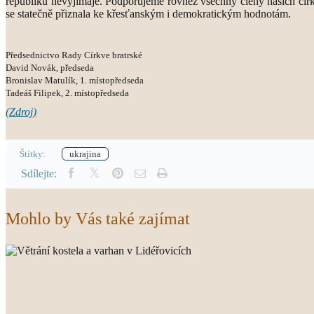
republiku nevyjímaje. Podporujeme rovněž všechny členy našich církv
se statečně přiznala ke křesťanským i demokratickým hodnotám.
Předsednictvo Rady Církve bratrské
David Novák, předseda
Bronislav Matulík, 1. místopředseda
Tadeáš Filipek, 2. místopředseda
(Zdroj)
Štítky:
ukrajina
Sdílejte:
Mohlo by Vás také zajímat