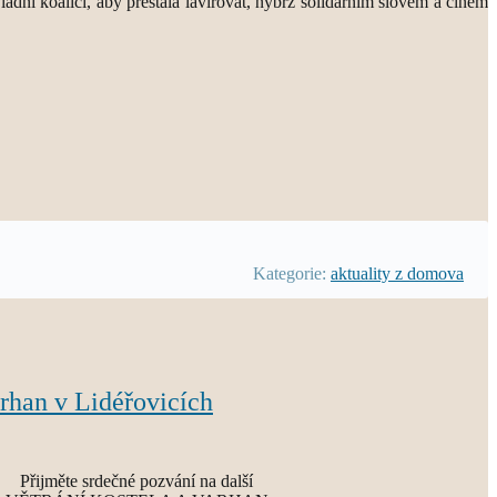
dní koalici, aby přestala lavírovat, nýbrž solidárním slovem a činem
Kategorie:
aktuality z domova
arhan v Lidéřovicích
Přijměte srdečné pozvání na další