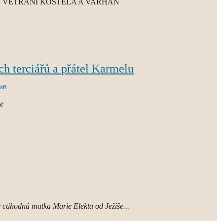
VĚTRÁNÍ KOSTELA A VARHAN
h terciářů a přátel Karmelu
áři
ie
 ctihodná matka Marie Elekta od Ježíše...