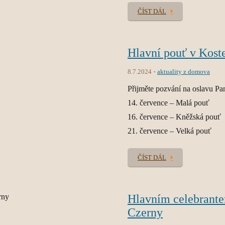
ČÍST DÁL
Hlavní pouť v Kost
8.7.2024
aktuality z domova
Přijměte pozvání na oslavu P
14. července – Malá pouť
16. července – Kněžská pouť
21. července – Velká pouť
ČÍST DÁL
Hlavním celebrante
Czerny