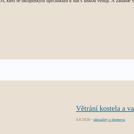
í, kteří se ukrajinským uprchlíkům u nás s láskou věnují. A žádáme vlá
Větrání kostela a v
4.8.2026
aktuality z domova