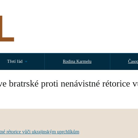
Třetí řád
Rodina Karmelu
Časop
e bratrské proti nenávistné rétorice