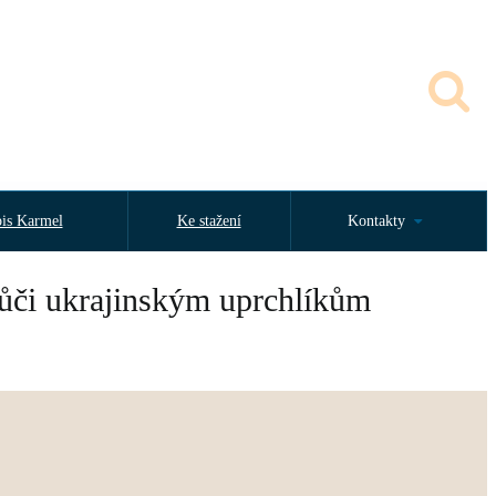
is Karmel
Ke stažení
Kontakty
 vůči ukrajinským uprchlíkům