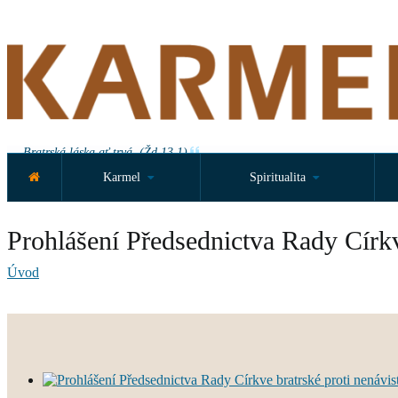
Bratrská láska ať trvá. (Žd 13,1)
Karmel
Spiritualita
Prohlášení Předsednictva Rady Církv
Úvod