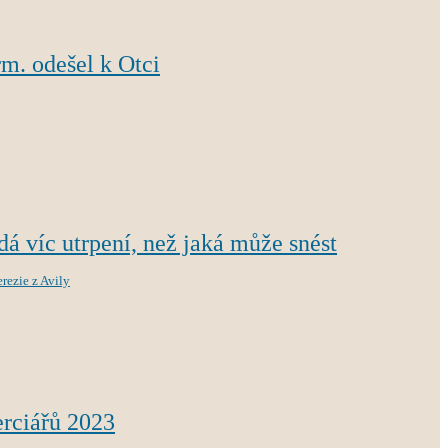
m. odešel k Otci
á víc utrpení, než jaká může snést
erezie z Avily
erciářů 2023