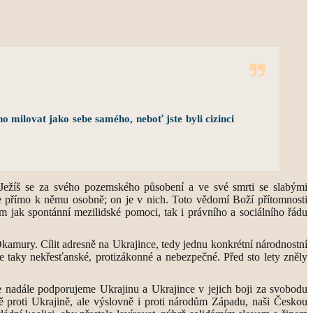
ho milovat jako sebe samého, neboť jste byli cizinci
m Ježíš se za svého pozemského působení a ve své smrti se slabými
áme přímo k němu osobně; on je v nich. Toto vědomí Boží přítomnosti
em jak spontánní mezilidské pomoci, tak i právního a sociálního řádu
amury. Cílit adresně na Ukrajince, tedy jednu konkrétní národnostní
le taky nekřesťanské, protizákonné a nebezpečné. Před sto lety zněly
e nadále podporujeme Ukrajinu a Ukrajince v jejich boji za svobodu
ě proti Ukrajině, ale výslovně i proti národům Západu, naši Českou