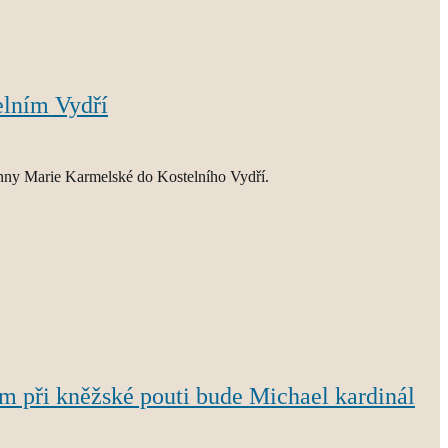
elním Vydří
anny Marie Karmelské do Kostelního Vydří.
m při kněžské pouti bude Michael kardinál