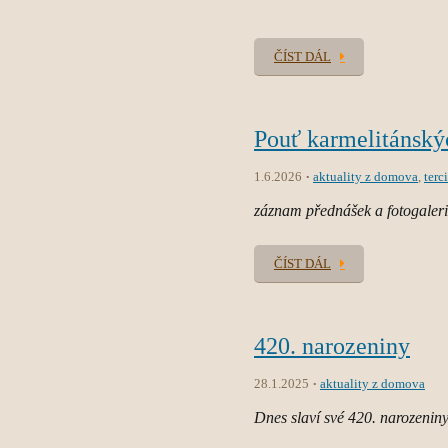
ČÍST DÁL
Pouť karmelitánskýc
1.6.2026
aktuality z domova
,
terci
záznam přednášek a fotogaler
ČÍST DÁL
420. narozeniny
28.1.2025
aktuality z domova
Dnes slaví své 420. narozeniny