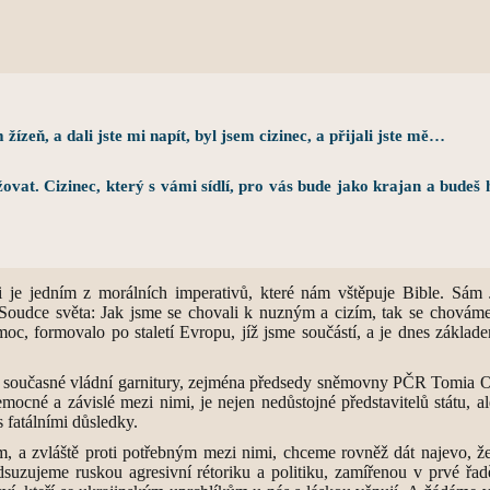
žízeň, a dali jste mi napít, byl jsem cizinec, a přijali jste mě…
užovat. Cizinec, který s vámi sídlí, pro vás bude jako krajan a budeš 
nci je jedním z morálních imperativů, které nám vštěpuje Bible. Sá
án a Soudce světa: Jak jsme se chovali k nuzným a cizím, tak se chov
moc, formovalo po staletí Evropu, jíž jsme součástí, a je dnes základ
ů současné vládní garnitury, zejména předsedy sněmovny PČR Tomia Ok
emocné a závislé mezi nimi, je nejen nedůstojné představitelů státu, a
 fatálními důsledky.
m, a zvláště proti potřebným mezi nimi, chceme rovněž dát najevo, ž
dsuzujeme ruskou agresivní rétoriku a politiku, zamířenou v prvé řad