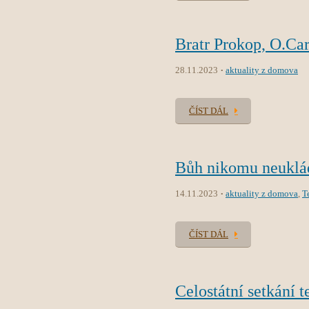
Bratr Prokop, O.Car
28.11.2023
aktuality z domova
ČÍST DÁL
Bůh nikomu neuklád
14.11.2023
aktuality z domova
,
T
ČÍST DÁL
Celostátní setkání t