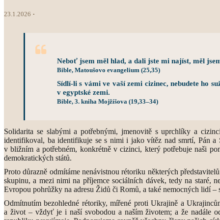
23.1.2026
Neboť jsem měl hlad, a dali jste mi najíst, měl jsem 
Bible, Matoušovo evangelium (25,35)
Sídlí-li s vámi ve vaší zemi cizinec, nebudete ho s
v egyptské zemi.
Bible, 3. kniha Mojžíšova (19,33–34)
Solidarita se slabými a potřebnými, jmenovitě s uprchlíky a cizi
identifikoval, ba identifikuje se s nimi i jako vítěz nad smrtí, P
v bližním a potřebném, konkrétně v cizinci, který potřebuje naši po
demokratických států.
Proto důrazně odmítáme nenávistnou rétoriku některých představitel
skupinu, a mezi nimi na příjemce sociálních dávek, tedy na staré, n
Evropou pohrůžky na adresu Židů či Romů, a také nemocných lidí – s
Odmítnutím bezohledné rétoriky, mířené proti Ukrajině a Ukrajinců
a život – vždyť je i naší svobodou a naším životem; a že nadále o