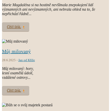
Marie Magdaléna si na hostině nevšímala znepokojení lidí
významných ani nevýznamných, ani nebrala ohled na to, že
nepřichází řádně...
ČÍST DÁL
Můj milovaný
28.6.2025
Jan od Kříže
Můj milovaný: hory,
lesní osamělá údolí,
vzdálené ostrovy...
ČÍST DÁL