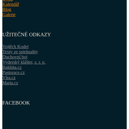
Kalendář
Blog
Galerie
UŽITEČNÉ ODKAZY
Vojtěch Kodet
Texty ze spirituality
Duchovní boj
Vyderský klášter, s. r. o.
Bakhita.cz
Pastorace.cz
Víra.cz
Maria.cz
FACEBOOK