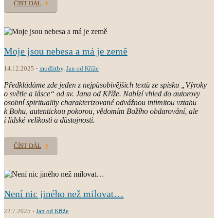
ČÍST DÁL
Moje jsou nebesa a má je země
14.12.2025
modlitby
,
Jan od Kříže
Předkládáme zde jeden z nejpůsobivějších textů ze spisku „Výroky
o světle a lásce“ od sv. Jana od Kříže. Nabízí vhled do autorovy
osobní spirituality charakterizované odvážnou intimitou vztahu
k Bohu, autentickou pokorou, vědomím Božího obdarování, ale
i lidské velikosti a důstojnosti.
ČÍST DÁL
Není nic jiného než milovat…
22.7.2025
Jan od Kříže