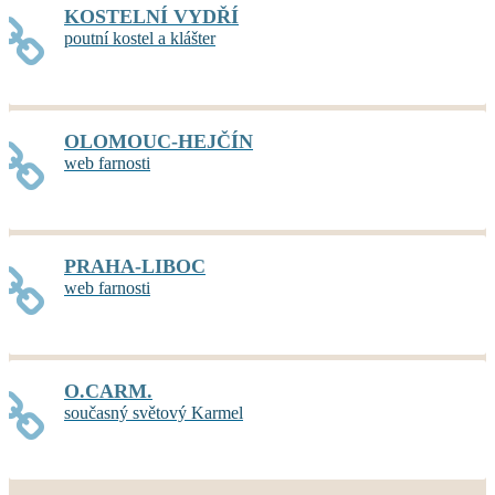
KOSTELNÍ VYDŘÍ
poutní kostel a klášter
OLOMOUC-HEJČÍN
web farnosti
PRAHA-LIBOC
web farnosti
O.CARM.
současný světový Karmel