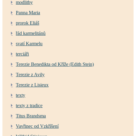
modlitby
Panna Maria
prorok Eliáš
řád karmelitánů
svatí Karmelu
terciáři
Terezie Benedikta od Kříže (Edith Stein)
Terezie z Avily
Terezie z Lisieux
texty
texty z tradice
Titus Brandsma
Vavřinec od Vzkříšení