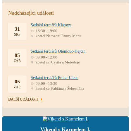
Nadcházející události
Setkání terciářů Klatovy
31
16:30 - 19:00
SRP
kostel Narození Panny Marie
Setkání terciářů Olomouc-Hejčín
05
08:00 - 12:00
ZÁŘ
kostel sv. Cyrila a Metoděje
Setkání terciářů Praha-Liboc
05
09:00 - 13:30
ZÁŘ
kostel sv. Fabiána a Šebestiána
DALŠÍ UDÁLOSTI
Víkend s Karmelem I.