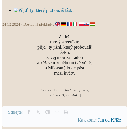
24.12.2024
Dostupné překlady:
Zadrž,
mrtvý severáku;
přijď, ty jižní, který probouzíš
lásku,
zavěj mou zahradou
a kéž se rozeběhnou tvé vůně,
a Milovaný bude pást
mezi květy.
(Jan od Kříže, Duchovní píseň,
redakce B, 17. sloka)
Sdílejte:
Kategorie:
Jan od Kříže