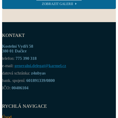
ZOBRAZIT GALERII
KONTAKT
Kostelní Vydří 58
380 01 Dačice
telefon:
775 390 318
e-mail:
generalni.delegat@karmel.cz
datová schránka:
z4nbyas
bank. spojení:
601891339/0800
IČO:
00406104
RYCHLÁ NAVIGACE
Úvod