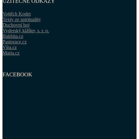
UŽITEČNÉ ODKAZY
Vojtěch Kodet
Texty ze spirituality
Duchovní boj
Vyderský klášter, s. r. o.
Bakhita.cz
Pastorace.cz
Víra.cz
Maria.cz
FACEBOOK