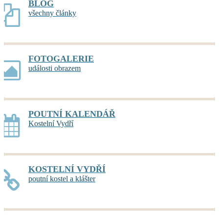
BLOG
všechny články
FOTOGALERIE
události obrazem
POUTNÍ KALENDÁŘ
Kostelní Vydří
KOSTELNÍ VYDŘÍ
poutní kostel a klášter