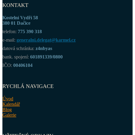
KONTAKT
Kostelní Vydří 58
380 01 Dačice
telefon:
775 390 318
e-mail:
generalni.delegat@karmel.cz
datová schránka:
z4nbyas
bank. spojení:
601891339/0800
IČO:
00406104
RYCHLÁ NAVIGACE
Úvod
Kalendář
Blog
Galerie