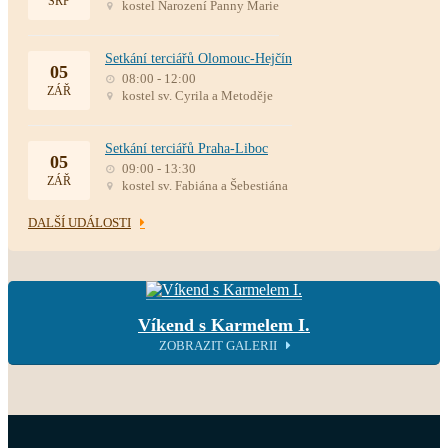
SRP
kostel Narození Panny Marie
Setkání terciářů Olomouc-Hejčín
05
08:00 - 12:00
ZÁŘ
kostel sv. Cyrila a Metoděje
Setkání terciářů Praha-Liboc
05
09:00 - 13:30
ZÁŘ
kostel sv. Fabiána a Šebestiána
DALŠÍ UDÁLOSTI
Víkend s Karmelem I.
ZOBRAZIT GALERII