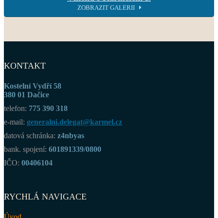
ZOBRAZIT GALERII
KONTAKT
Kostelní Vydří 58
380 01 Dačice
telefon:
775 390 318
e-mail:
generalni.delegat@karmel.cz
datová schránka:
z4nbyas
bank. spojení:
601891339/0800
IČO:
00406104
RYCHLÁ NAVIGACE
Úvod