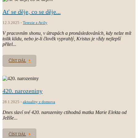
Ať se děje, co se děje...
12.3.2025
Terezie z Avily
V pracovním shonu, v útrapách a pronásledováních, kdy nelze mít
tolik klidu, nebo je-li člověk vyprahlý, Kristus je vždy nejlepší
přítel...
ČÍST DÁL
420. narozeniny
28.1.2025
aktuality z domova
Dnes slaví své 420. narozeniny ctihodná matka Marie Elekta od
Ježíše...
ČÍST DÁL