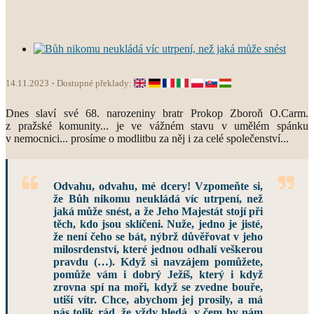
14.11.2023
Dostupné překlady:
Dnes slaví své 68. narozeniny bratr Prokop Zboroň O.Carm.
z pražské komunity... je ve vážném stavu v umělém spánku
v nemocnici... prosíme o modlitbu za něj i za celé společenství...
Odvahu, odvahu, mé dcery! Vzpomeňte si,
že Bůh nikomu neukládá víc utrpení, než
jaká může snést, a že Jeho Majestát stojí při
těch, kdo jsou sklíčeni. Nuže, jedno je jisté,
že není čeho se bát, nýbrž důvěřovat v jeho
milosrdenství, které jednou odhalí veškerou
pravdu (…). Když si navzájem pomůžete,
pomůže vám i dobrý Ježíš, který i když
zrovna spí na moři, když se zvedne bouře,
utiší vítr. Chce, abychom jej prosily, a má
nás tolik rád, že vždy hledá, v čem by nám