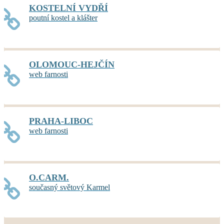
KOSTELNÍ VYDŘÍ
poutní kostel a klášter
OLOMOUC-HEJČÍN
web farnosti
PRAHA-LIBOC
web farnosti
O.CARM.
současný světový Karmel