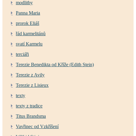
modlitby
Panna Maria
prorok Eliáš
řád karmelitánů
svatí Karmelu
terciáři
Terezie Benedikta od Kříže (Edith Stein)
Terezie z Avily
Terezie z Lisieux
texty
texty z tradice
Titus Brandsma
Vavřinec od Vzkříšení