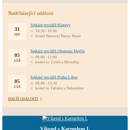
Nadcházející události
Setkání terciářů Klatovy
31
16:30 - 19:00
SRP
kostel Narození Panny Marie
Setkání terciářů Olomouc-Hejčín
05
08:00 - 12:00
ZÁŘ
kostel sv. Cyrila a Metoděje
Setkání terciářů Praha-Liboc
05
09:00 - 13:30
ZÁŘ
kostel sv. Fabiána a Šebestiána
DALŠÍ UDÁLOSTI
Víkend s Karmelem I.