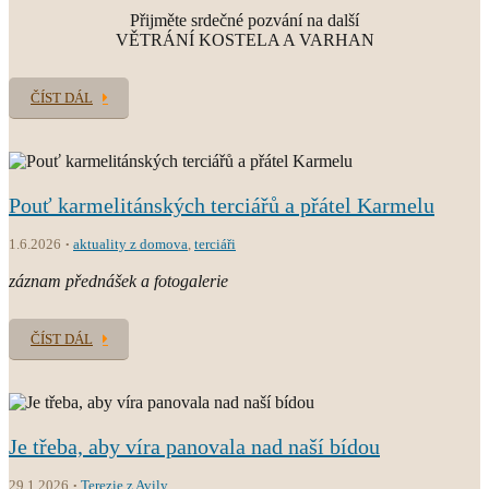
Přijměte srdečné pozvání na další
VĚTRÁNÍ KOSTELA A VARHAN
ČÍST DÁL
Pouť karmelitánských terciářů a přátel Karmelu
1.6.2026
aktuality z domova
,
terciáři
záznam přednášek a fotogalerie
ČÍST DÁL
Je třeba, aby víra panovala nad naší bídou
29.1.2026
Terezie z Avily