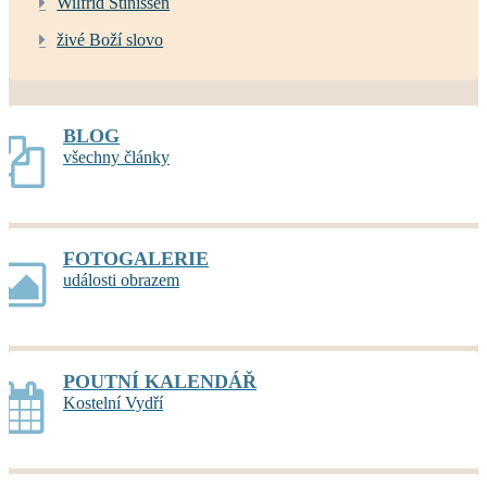
Wilfrid Stinissen
živé Boží slovo
BLOG
všechny články
FOTOGALERIE
události obrazem
POUTNÍ KALENDÁŘ
Kostelní Vydří