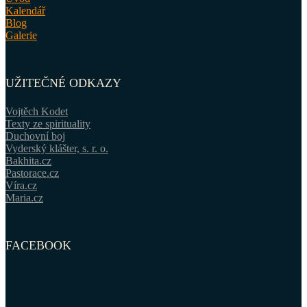
Kalendář
Blog
Galerie
UŽITEČNÉ ODKAZY
Vojtěch Kodet
Texty ze spirituality
Duchovní boj
Vyderský klášter, s. r. o.
Bakhita.cz
Pastorace.cz
Víra.cz
Maria.cz
FACEBOOK