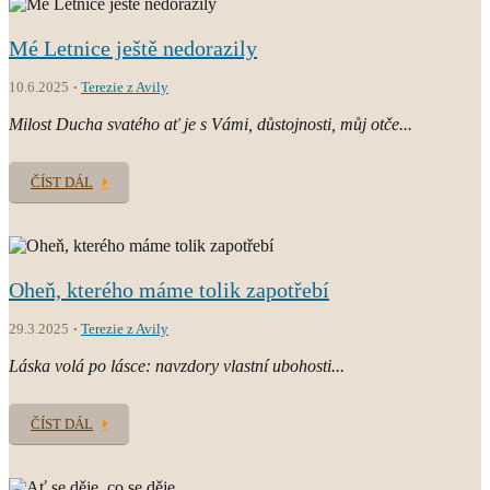
Mé Letnice ještě nedorazily
10.6.2025
Terezie z Avily
Milost Ducha svatého ať je s Vámi, důstojnosti, můj otče...
ČÍST DÁL
Oheň, kterého máme tolik zapotřebí
29.3.2025
Terezie z Avily
Láska volá po lásce: navzdory vlastní ubohosti...
ČÍST DÁL