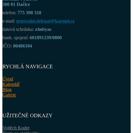
380 01 Dačice
telefon:
775 390 318
e-mail:
generalni.delegat@karmel.cz
datová schránka:
z4nbyas
bank. spojení:
601891339/0800
IČO:
00406104
RYCHLÁ NAVIGACE
Úvod
Kalendář
Blog
Galerie
UŽITEČNÉ ODKAZY
Vojtěch Kodet