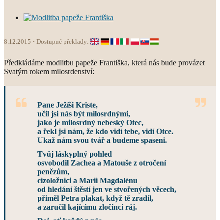
8.12.2015
Dostupné překlady:
Předkládáme modlitbu papeže Františka, která nás bude provázet
Svatým rokem milosrdenství:
Pane Ježíši Kriste,
učil jsi nás být milosrdnými,
jako je milosrdný nebeský Otec,
a řekl jsi nám, že kdo vidí tebe, vidí Otce.
Ukaž nám svou tvář a budeme spaseni.
Tvůj láskyplný pohled
osvobodil Zachea a Matouše z otročení
penězům,
cizoložnici a Marii Magdalénu
od hledání štěstí jen ve stvořených věcech,
přiměl Petra plakat, když tě zradil,
a zaručil kajícímu zločinci ráj.