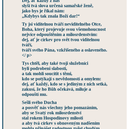
Dej, ať každý z nás
slyší tvá slova určená samařské ženě,
jako bys je říkal nám:
„Kdybys tak znala Boží dar!“
Ty jsi viditelnou tváří neviditelného Otce,
Boha, který projevuje svou všemohoucnost
nejvíce odpouštěním a milosrdenstvím:
dej, ať je církev pro svět tvou viditelnou
tváří,
tváří svého Pána, vzkříšeného a oslaveného.
</ p>
Tys chtěl, aby také tvoji služebníci
byli podrobeni slabosti,
a tak mohli soucítit s těmi,
kdo se potýkají s nevědomostí a omylem:
dej, ať každý, kdo se s jediným z nich setká,
zakusí, že ho Bůh očekává, miluje a
odpouští mu.
Sešli svého Ducha
a posvěť nás všechny jeho pomazáním,
aby se Svatý rok milosrdenství
stal rokem Hospodinovy milosti
a aby tvá církev s obnoveným nadšením
mohla přinášet radostnou zvěst chudým,