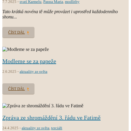
7.7.2025
svatí Karmelu
,
Panna Maria
,
modlitby
Tato krátká novéna tě může provázet i uprostřed každodenního
shonu...
ČÍST DÁL
Modleme se za papeže
2.6.2025
aktuality ze světa
ČÍST DÁL
Zpráva ze shromáždění 3. řádu ve Fatimě
24.4.2025
aktuality ze světa
,
terciáři