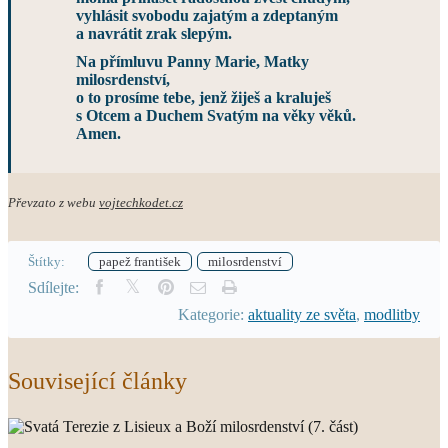
vyhlásit svobodu zajatým a zdeptaným
a navrátit zrak slepým.
Na přímluvu Panny Marie, Matky
milosrdenství,
o to prosíme tebe, jenž žiješ a kraluješ
s Otcem a Duchem Svatým na věky věků.
Amen.
Převzato z webu
vojtechkodet.cz
Štítky:
papež františek
milosrdenství
Sdílejte:
Kategorie:
aktuality ze světa
,
modlitby
Související články