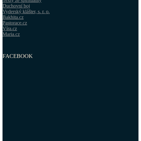
Texty ze spirituality
Duchovní boj
Vyderský klášter, s. r. o.
Bakhita.cz
Pastorace.cz
Víra.cz
Maria.cz
FACEBOOK