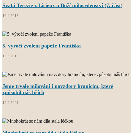
Svatá Terezie z Lisieux a Boží milosrdenství (7. část)
16.4.2018
5. výročí zvolení papeže Františka
13.3.2018
Jsme trvale milováni i navzdory hranicím, které
způsobil náš hřích
15.2.2021
Mnohokrát se nám díla stala léčkou