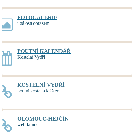
FOTOGALERIE
události obrazem
POUTNÍ KALENDÁŘ
Kostelní Vydří
KOSTELNÍ VYDŘÍ
poutní kostel a klášter
OLOMOUC-HEJČÍN
web farnosti