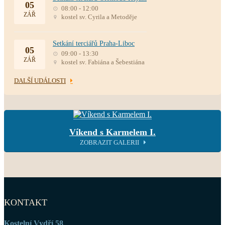
05
08:00 - 12:00
ZÁŘ
kostel sv. Cyrila a Metoděje
Setkání terciářů Praha-Liboc
05
09:00 - 13:30
ZÁŘ
kostel sv. Fabiána a Šebestiána
DALŠÍ UDÁLOSTI
Víkend s Karmelem I.
ZOBRAZIT GALERII
KONTAKT
Kostelní Vydří 58