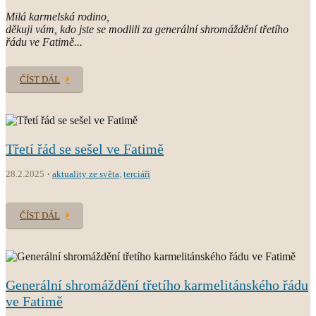
Milá karmelská rodino,
děkuji vám, kdo jste se modlili za generální shromáždění třetího
řádu ve Fatimě...
ČÍST DÁL
Třetí řád se sešel ve Fatimě
28.2.2025
aktuality ze světa
,
terciáři
ČÍST DÁL
Generální shromáždění třetího karmelitánského řádu
ve Fatimě