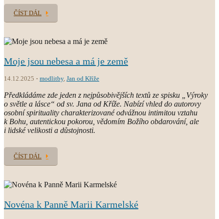
ČÍST DÁL
Moje jsou nebesa a má je země
14.12.2025
modlitby
,
Jan od Kříže
Předkládáme zde jeden z nejpůsobivějších textů ze spisku „Výroky
o světle a lásce“ od sv. Jana od Kříže. Nabízí vhled do autorovy
osobní spirituality charakterizované odvážnou intimitou vztahu
k Bohu, autentickou pokorou, vědomím Božího obdarování, ale
i lidské velikosti a důstojnosti.
ČÍST DÁL
Novéna k Panně Marii Karmelské